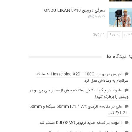
معرفی دوربین ONDU EIKAN 8×10
۱۴۰۵/۰۳/۲۷
قبلی
بعدی
1 از 364
دیدگاه ها
ادریس
در
بررسی Hasselblad X2D II 100C: هاسلبلاد
سرانجام به وعده‌‌اش عمل کرد
عليرضا
در
چگونه مشکل استفاده بیش از حد از سی پی یو در
ویندوز را برطرف کنیم؟
علی
در
مقایسه لنز‌های 50mm F/1.4 Art سیگما و 50mm
F/1.2 L کانن
sajjad
در
نسخه جدید فرم‌ویر DJI OSMO منتشر شد