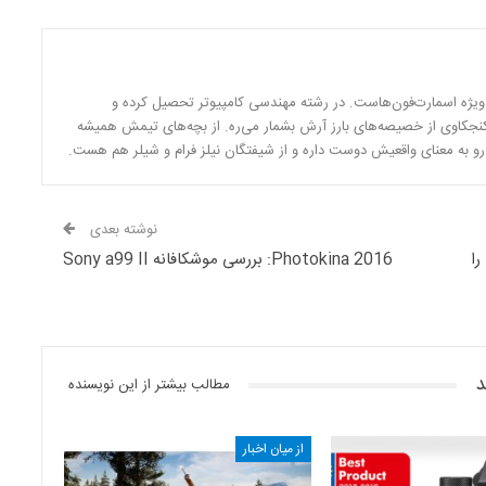
ه ویژه اسمارت‌فون‌هاست. در رشته مهندسی کامپیوتر تحصیل کرده و
جکاوی از خصیصه‌های بارز آرش بشمار می‌ره. از بچه‌های تیمش همیشه
م رو به معنای واقعیش دوست داره و از شیفتگان نیلز فرام و شیلر هم هست.
نوشته بعدی
JK Imaging دوربین اکشن Kodak Pixpro 4KVR360 را
Photokina 2016: بررسی موشکافانه Sony a99 II
د
مطالب بیشتر از این نویسنده
از میان اخبار