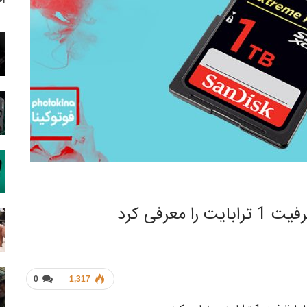
آخ
0
1,317