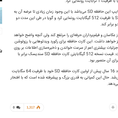
هرچند که نمونه معرفی شده توسط این کمپانی نسخه پروتوتایپ این حافظه SD می‌باشد با این وجود زمان زیادی تا عرضه آن به
بازار باقی نمانده است. دو سال پیش این کمپانی از حافظه SD با ظرفیت 512 گیگابایت رونمایی کرد و گویا در طی این مدت دو
 برابر کند.
کاسان و فیلم‌برداران حرفه‌ای را مرتفع کند ولی آنچه واضح خواهد
قیمت بالایی نیز خواهد داشت. این کارت حافظه برای رکورد ویدئوهایی با رزولوشن
بود. البته هنوز جزئیات بیشتری اعم از سرعت خواندن و ذخیره‌سازی اطلاعات بر روی
این کارت حافظه SD از جانب شرکت سازنده اعلام نشده است. قیمت نسخه 512 گیگابایتی کارت حافظه SD سندیسک برابر با
برای اطلاع بیشتر بد نیست بدانید که شرکت سن‌دیسک حدود 16 سال پیش از اولین کارت حافظه SD خود با ظرفیت 64 مگابایت
شد. حال این کمپانی به قدری بزرگ و پیشرفته شده است که با افتخار
0
1,317