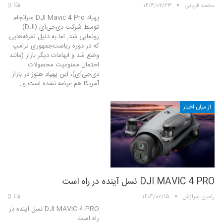
محمد قربانی
۱۴۰۴/۰۲/۲۳
0
پهپاد DJI Mavic 4 Pro سرانجام
توسط شرکت دی‌جی‌آی (DJI)
رونمایی شد. اما به دلیل تعرفه‌هایی
که در دوره ریاست‌جمهوری ترامپ
وضع شد و ابهامات دیگر بازار (مانند
احتمال ممنوعیت محصولات
دی‌جی‌آی)، این پهپاد هنوز در بازار
آمریکا هم عرضه نشده است و…
از میان اخبار
DJI MAVIC 4 PRO نسل آینده در راه است
رامین سرازش
۱۴۰۴/۰۲/۱۵
0
DJI MAVIC 4 PRO نسل آینده در
راه است