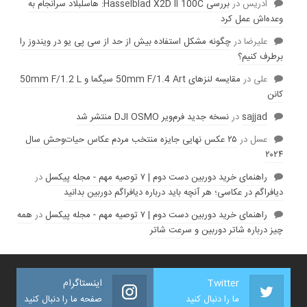
ادریس
در
بررسی Hasselblad X2D II 100C: هاسلبلاد سرانجام به
وعده‌‌اش عمل کرد
عليرضا
در
چگونه مشکل استفاده بیش از حد از سی پی یو در ویندوز را
برطرف کنیم؟
علی
در
مقایسه لنز‌های 50mm F/1.4 Art سیگما و 50mm F/1.2 L
کانن
sajjad
در
نسخه جدید فرم‌ویر DJI OSMO منتشر شد
عسل
در
۲۵ عکس نهایی جایزه منتخب مردم عکاس حیات‌وحش سال
۲۰۲۴
راهنمای خرید دوربین دست دوم | ۷ توصیه مهم - مجله پیکسل
در
دیافراگم در عکاسی؛ هر آنچه باید درباره دیافراگم دوربین بدانید
راهنمای خرید دوربین دست دوم | ۷ توصیه مهم - مجله پیکسل
در
همه
چیز درباره شاتر دوربین و سرعت شاتر
Twitter
اینستاگرام
ما را دنبال کنید
صفحه ما را دنبال کنید