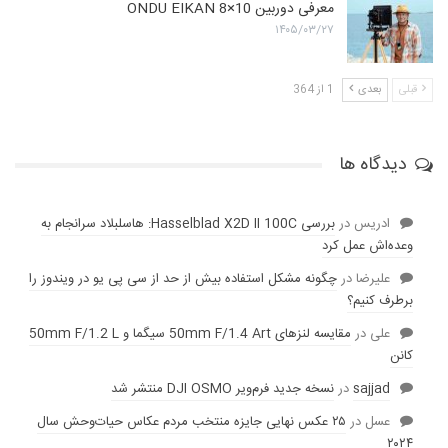
معرفی دوربین ONDU EIKAN 8×10
۱۴۰۵/۰۳/۲۷
قبلی
بعدی
1 از 364
دیدگاه ها
ادریس
در
بررسی Hasselblad X2D II 100C: هاسلبلاد سرانجام به
وعده‌‌اش عمل کرد
عليرضا
در
چگونه مشکل استفاده بیش از حد از سی پی یو در ویندوز را
برطرف کنیم؟
علی
در
مقایسه لنز‌های 50mm F/1.4 Art سیگما و 50mm F/1.2 L
کانن
sajjad
در
نسخه جدید فرم‌ویر DJI OSMO منتشر شد
عسل
در
۲۵ عکس نهایی جایزه منتخب مردم عکاس حیات‌وحش سال
۲۰۲۴