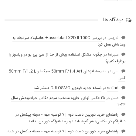
دیدگاه ها
ادریس
در
بررسی Hasselblad X2D II 100C: هاسلبلاد سرانجام به
وعده‌‌اش عمل کرد
عليرضا
در
چگونه مشکل استفاده بیش از حد از سی پی یو در ویندوز را
برطرف کنیم؟
علی
در
مقایسه لنز‌های 50mm F/1.4 Art سیگما و 50mm F/1.2 L
کانن
sajjad
در
نسخه جدید فرم‌ویر DJI OSMO منتشر شد
عسل
در
۲۵ عکس نهایی جایزه منتخب مردم عکاس حیات‌وحش سال
۲۰۲۴
راهنمای خرید دوربین دست دوم | ۷ توصیه مهم - مجله پیکسل
در
دیافراگم در عکاسی؛ هر آنچه باید درباره دیافراگم دوربین بدانید
راهنمای خرید دوربین دست دوم | ۷ توصیه مهم - مجله پیکسل
در
همه