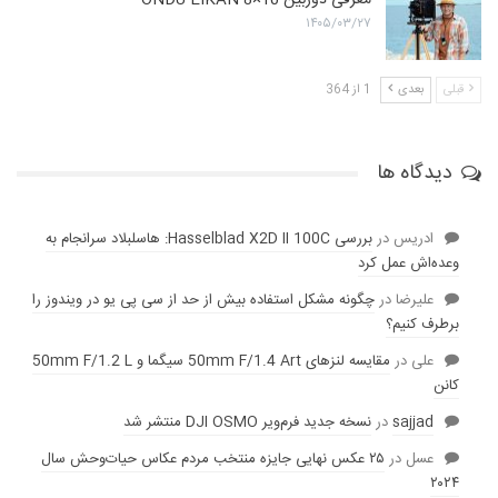
۱۴۰۵/۰۳/۲۷
قبلی
بعدی
1 از 364
دیدگاه ها
ادریس
در
بررسی Hasselblad X2D II 100C: هاسلبلاد سرانجام به
وعده‌‌اش عمل کرد
عليرضا
در
چگونه مشکل استفاده بیش از حد از سی پی یو در ویندوز را
برطرف کنیم؟
علی
در
مقایسه لنز‌های 50mm F/1.4 Art سیگما و 50mm F/1.2 L
کانن
sajjad
در
نسخه جدید فرم‌ویر DJI OSMO منتشر شد
عسل
در
۲۵ عکس نهایی جایزه منتخب مردم عکاس حیات‌وحش سال
۲۰۲۴