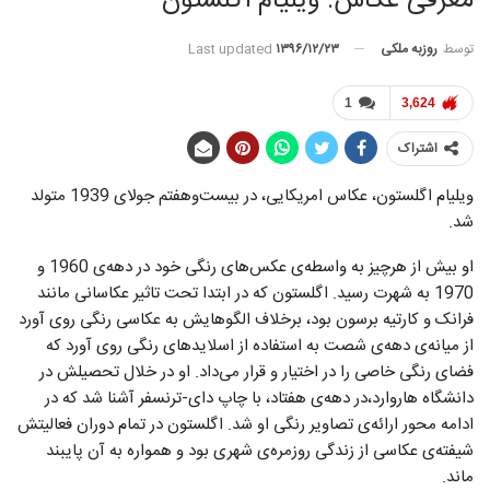
معرفی عکاس: ویلیام اگلستون
توسط
روزبه ملکی
Last updated
۱۳۹۶/۱۲/۲۳
1
3,624
اشتراک
ویلیام اگلستون، عکاس امریکایی، در بیست‌وهفتم جولای 1939 متولد
شد.
او بیش از هرچیز به واسطه‌ی عکس‌های رنگی خود در دهه‌ی 1960 و
1970 به شهرت رسید. اگلستون که در ابتدا تحت تاثیر عکاسانی مانند
فرانک و کارتیه برسون بود، برخلاف الگوهایش به عکاسی رنگی روی آورد
از میانه‌ی دهه‌ی شصت به استفاده از اسلاید‌های رنگی روی آورد که
فضای رنگی خاصی را در اختیار و قرار می‌داد. او در خلال تحصیلش در
دانشگاه هاروارد،‌در دهه‌ی هفتاد، با چاپ دای-ترنسفر آشنا شد که در
ادامه محور ارائه‌ی تصاویر رنگی او شد. اگلستون در تمام دوران فعالیتش
شیفته‌ی عکاسی از زندگی روزمره‌ی شهری بود و همواره به آن پایبند
ماند.