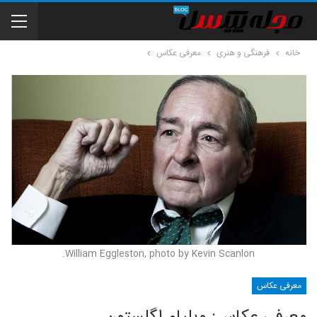
خانه
فرهنگی و هنری
معرفی عکاس
William Eggleston, photo by Kevin Scanlon.
معرفی عکاس