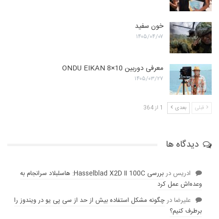
خون سفید
۱۴۰۵/۰۴/۰۷
معرفی دوربین ONDU EIKAN 8×10
۱۴۰۵/۰۳/۲۷
قبلی
بعدی
1 از 364
دیدگاه ها
ادریس
در
بررسی Hasselblad X2D II 100C: هاسلبلاد سرانجام به
وعده‌‌اش عمل کرد
عليرضا
در
چگونه مشکل استفاده بیش از حد از سی پی یو در ویندوز را
برطرف کنیم؟