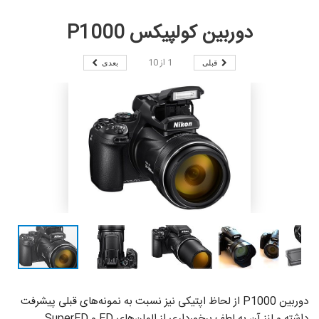
دوربین کولپیکس P1000
1
از
10
قبلی
بعدی
دوربین P1000 از لحاظ اپتیکی نیز نسبت به نمونه‌های قبلی پیشرفت
داشته و لنز آن به لطف برخورداری از المان‌های ED و SuperED