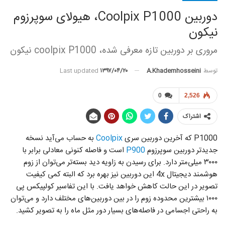
دوربین Coolpix P1000، هیولای سوپرزوم
نیکون
مروری بر دوربین تازه معرفی شده، coolpix P1000 نیکون
توسط
A.khademhosseini
Last updated
۱۳۹۷/۰۴/۲۰
0
2,526
اشتراک
P1000 که آخرین دوربین سری
Coolpix
به حساب می‌آید نسخه
جدید‌تر دوربین سوپرزوم
P900
است و فاصله کنونی معادلی برابر با
۳۰۰۰ میلی‌متر دارد. برای رسیدن به زاویه دید بسته‌تر می‌توان از زوم
هوشمند دیجیتال 4x این دوربین نیز بهره برد که البته کمی کیفیت
تصویر در این حالت کاهش خواهد یافت. با این تفاسیر کولپیکس پی
۱۰۰۰ بیشترین محدوده زوم را در بین دوربین‌های مختلف دارد و می‌توان
به راحتی اجسامی در فاصله‌های بسیار دور مثل ماه را به تصویر کشید.