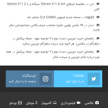
علی
در
مقایسه لنز‌های 50mm F/1.4 Art سیگما و 50mm F/1.2 L
کانن
sajjad
در
نسخه جدید فرم‌ویر DJI OSMO منتشر شد
عسل
در
۲۵ عکس نهایی جایزه منتخب مردم عکاس حیات‌وحش سال
۲۰۲۴
راهنمای خرید دوربین دست دوم | ۷ توصیه مهم - مجله پیکسل
در
دیافراگم در عکاسی؛ هر آنچه باید درباره دیافراگم دوربین بدانید
راهنمای خرید دوربین دست دوم | ۷ توصیه مهم - مجله پیکسل
در
همه
چیز درباره شاتر دوربین و سرعت شاتر
Twitter
اینستاگرام
ما را دنبال کنید
صفحه ما را دنبال کنید
عکاسی
فیلم‌برداری
کامپیوتر
موبایل
ویدئو