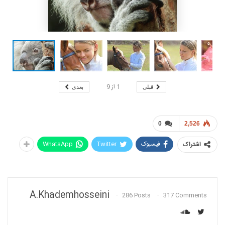
1
از
9
قبلی
بعدی
0
2,526
فیسبوک
Twitter
WhatsApp
اشتراک
A.khademhosseini
286 Posts
317 Comments