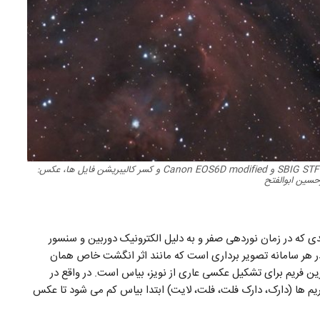
نمایی از سحابی جبار توسط تلسکوپ و ترکیب دو دوربین SBIG STF8300M و Canon EOS6D modified و کسر کالیبریشن فایل ها، عکس:
حسین ابوالفتح
دی که در زمان نوردهی صفر و به دلیل الکترونیک دوربین و سنسور
 شکلی خاص در هر سامانه تصویر برداری است که مانند اثر انگشت خاص همان
 فریم برای تشکیل عکسی عاری از نویز، بیاس است. در واقع در
ریم ها (دارک، دارک فلت، فلت، لایت) ابتدا بیاس کم می شود تا عکس