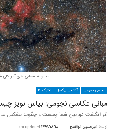
مجموعه سحابی های آمریکای شم
عکاسی نجومی
آکادمی پیکسل
تکنیک ها
مبانی عکاسی نجومی: بیاس نویز چی
اثر انگشت دوربین شما چیست و چگونه تشکیل می
توسط
امیرحسین ابوالفتح
Last updated
۱۳۹۷/۰۸/۱۸