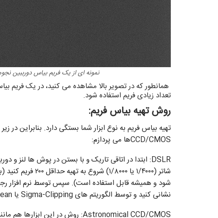
نمونه ای از یک فریم بیاس دورببین نجومی SBIG STF8300M، عکس: امیرحسین اب
همانطور که در تصویر بالا مشاهده می کنید، در یک فریم بیا
تعداد زیادی فریم استفاده شود.
روش تهیه بیاس فریم:
تهیه بیاس فریم به نوع ابزار شما بستگی دارد. بنابراین در ز
CCD/CMOSها می پردازم:
DSLR: ابتدا در اتاقی تاریک و با بستن در پوش ها لنز 
شاتر (۱/۴۰۰۰ یا ۸۰۰۰
شود و همیشه قابل استفاده است). سپس توسط نرم افزار رجی
نشانی کنید و توسط الگوریتم های Sigma-Clipping یا Median/Mean استک نمایید.
Astronomical CCD/CMOS: روش در این ابزارها هم مانند