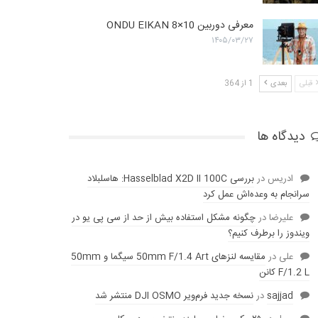
معرفی دوربین ONDU EIKAN 8×10
۱۴۰۵/۰۳/۲۷
قبلی
بعدی
1 از 364
دیدگاه ها
ادریس
در
بررسی Hasselblad X2D II 100C: هاسلبلاد
سرانجام به وعده‌‌اش عمل کرد
عليرضا
در
چگونه مشکل استفاده بیش از حد از سی پی یو در
ویندوز را برطرف کنیم؟
علی
در
مقایسه لنز‌های 50mm F/1.4 Art سیگما و 50mm
F/1.2 L کانن
sajjad
در
نسخه جدید فرم‌ویر DJI OSMO منتشر شد