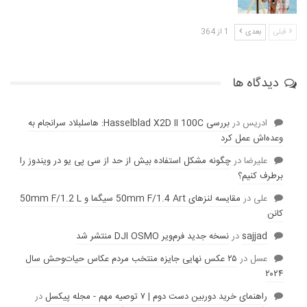
قبلی
بعدی
1 از 364
دیدگاه ها
ادریس
در
بررسی Hasselblad X2D II 100C: هاسلبلاد سرانجام به
وعده‌‌اش عمل کرد
عليرضا
در
چگونه مشکل استفاده بیش از حد از سی پی یو در ویندوز را
برطرف کنیم؟
علی
در
مقایسه لنز‌های 50mm F/1.4 Art سیگما و 50mm F/1.2 L
کانن
sajjad
در
نسخه جدید فرم‌ویر DJI OSMO منتشر شد
عسل
در
۲۵ عکس نهایی جایزه منتخب مردم عکاس حیات‌وحش سال
۲۰۲۴
راهنمای خرید دوربین دست دوم | ۷ توصیه مهم - مجله پیکسل
در