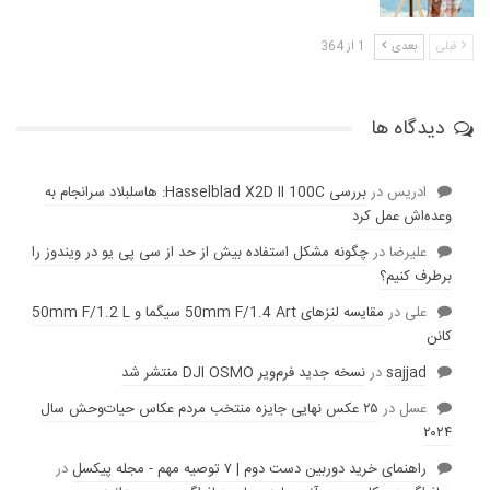
قبلی
بعدی
1 از 364
دیدگاه ها
ادریس
در
بررسی Hasselblad X2D II 100C: هاسلبلاد سرانجام به
وعده‌‌اش عمل کرد
عليرضا
در
چگونه مشکل استفاده بیش از حد از سی پی یو در ویندوز را
برطرف کنیم؟
علی
در
مقایسه لنز‌های 50mm F/1.4 Art سیگما و 50mm F/1.2 L
کانن
sajjad
در
نسخه جدید فرم‌ویر DJI OSMO منتشر شد
عسل
در
۲۵ عکس نهایی جایزه منتخب مردم عکاس حیات‌وحش سال
۲۰۲۴
راهنمای خرید دوربین دست دوم | ۷ توصیه مهم - مجله پیکسل
در