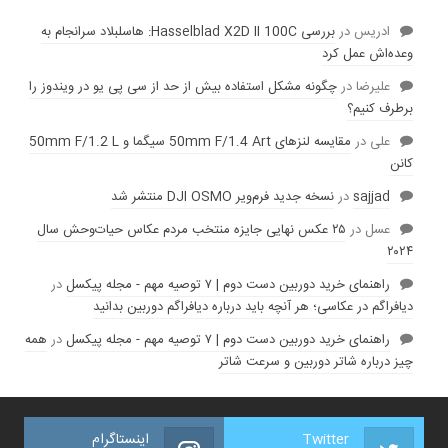
ادریس
در
بررسی Hasselblad X2D II 100C: هاسلبلاد سرانجام به
وعده‌‌اش عمل کرد
عليرضا
در
چگونه مشکل استفاده بیش از حد از سی پی یو در ویندوز را
برطرف کنیم؟
علی
در
مقایسه لنز‌های 50mm F/1.4 Art سیگما و 50mm F/1.2 L
کانن
sajjad
در
نسخه جدید فرم‌ویر DJI OSMO منتشر شد
عسل
در
۲۵ عکس نهایی جایزه منتخب مردم عکاس حیات‌وحش سال
۲۰۲۴
راهنمای خرید دوربین دست دوم | ۷ توصیه مهم - مجله پیکسل
در
دیافراگم در عکاسی؛ هر آنچه باید درباره دیافراگم دوربین بدانید
راهنمای خرید دوربین دست دوم | ۷ توصیه مهم - مجله پیکسل
در
همه
چیز درباره شاتر دوربین و سرعت شاتر
Twitter
اینستاگرام