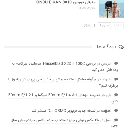
معرفی دوربین ONDU EIKAN 8×10
۱۴۰۵/۰۳/۲۷
قبلی
بعدی
1 از 364
دیدگاه ها
ادریس
در
بررسی Hasselblad X2D II 100C: هاسلبلاد سرانجام به
وعده‌‌اش عمل کرد
عليرضا
در
چگونه مشکل استفاده بیش از حد از سی پی یو در ویندوز را
برطرف کنیم؟
علی
در
مقایسه لنز‌های 50mm F/1.4 Art سیگما و 50mm F/1.2 L
کانن
sajjad
در
نسخه جدید فرم‌ویر DJI OSMO منتشر شد
عسل
در
۲۵ عکس نهایی جایزه منتخب مردم عکاس حیات‌وحش سال
۲۰۲۴