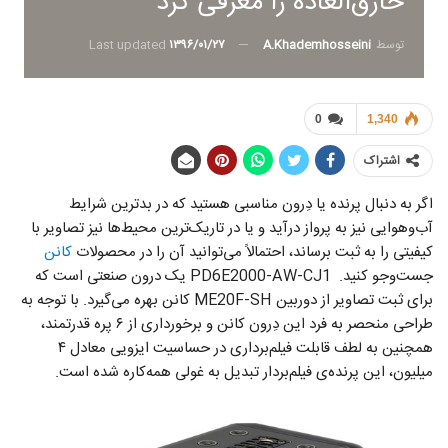
خارق‌العاده را معرفی کرد
توسط
A.khademhosseini
Last updated
۱۳۹۶/۰۱/۲۷
0
1,340
اشتراک
اگر به دنبال پرنده یا دِرون مناسبی هستید که در بد‌ترین شرایط
آب‌وهوایی نیز به پرواز درآید و یا در تاریک‌ترین محیط‌ها نیز تصاویر با
کیفیتی را به ثبت برساند، احتمالاً می‌توانید آن را در محصولات
کانن
جست‌وجو کنید. PD6E2000-AW-CJ1 یک درون صنعتی است که
برای ثبت تصاویر از دوربین ME20F-SH کانن بهره می‌گیرد. با توجه به
طراحی منحصر به فرد این دِرون کانن و برخورداری از ۶ پره قدرتمند،
همچنین به لطف قابلت فیلم‌برداری در حساسیت ایزویی معادل ۴
میلیون، این پرنده‌ی فیلم‌بردار تبدیل به غولی همه‌کاره شده است.