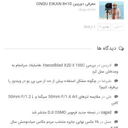
معرفی دوربین ONDU EIKAN 8×10
۱۴۰۵/۰۳/۲۷
قبلی
بعدی
1 از 364
دیدگاه ها
ادریس
در
بررسی Hasselblad X2D II 100C: هاسلبلاد سرانجام به
وعده‌‌اش عمل کرد
عليرضا
در
چگونه مشکل استفاده بیش از حد از سی پی یو در ویندوز را
برطرف کنیم؟
علی
در
مقایسه لنز‌های 50mm F/1.4 Art سیگما و 50mm F/1.2 L
کانن
sajjad
در
نسخه جدید فرم‌ویر DJI OSMO منتشر شد
عسل
در
۲۵ عکس نهایی جایزه منتخب مردم عکاس حیات‌وحش سال