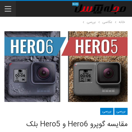
خانه
عکاسی
بررسی
بررسی
بررسی
مقایسه گوپرو Hero6 و Hero5 بلک