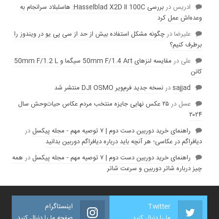
ادریس
در
بررسی Hasselblad X2D II 100C: هاسلبلاد سرانجام به
وعده‌‌اش عمل کرد
عليرضا
در
چگونه مشکل استفاده بیش از حد از سی پی یو در ویندوز را
برطرف کنیم؟
علی
در
مقایسه لنز‌های 50mm F/1.4 Art سیگما و 50mm F/1.2 L
کانن
sajjad
در
نسخه جدید فرم‌ویر DJI OSMO منتشر شد
عسل
در
۲۵ عکس نهایی جایزه منتخب مردم عکاس حیات‌وحش سال
۲۰۲۴
راهنمای خرید دوربین دست دوم | ۷ توصیه مهم - مجله پیکسل
در
دیافراگم در عکاسی؛ هر آنچه باید درباره دیافراگم دوربین بدانید
راهنمای خرید دوربین دست دوم | ۷ توصیه مهم - مجله پیکسل
در
همه
چیز درباره شاتر دوربین و سرعت شاتر
Twitter
اینستاگرام
ما را دنبال کنید
صفحه ما را دنبال کنید