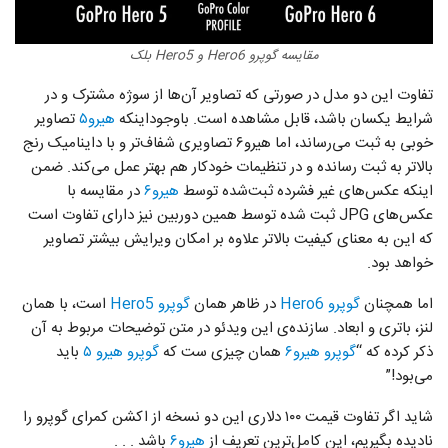
مقایسه گوپرو Hero6 و Hero5 بلک
تفاوت این دو مدل در صورتی که تصاویر آن‌ها از سوژه مشترک و در
شرایط یکسان باشد، قابل مشاهده است. باوجوداینکه
هیرو۵
تصاویر
خوبی به ثبت می‌رساند، اما هیرو۶ تصاویری شفاف‌تر و با داینامیک رنج
بالاتر به ثبت رسانده و در تنظیمات خودکار هم بهتر عمل می‌کند. ضمن
اینکه عکس‌های غیر فشرده ثبت‌شده توسط
هیرو۶
در مقایسه با
عکس‌های JPG ثبت‌ شده توسط همین دوربین نیز دارای تفاوت است
که این به معنای کیفیت بالاتر علاوه بر امکان ویرایش بیشتر تصاویر
خواهد بود.
اما همچنان
گوپرو Hero6
در ظاهر همان
گوپرو Hero5
است، با همان
لنز، باتری و ابعاد. سازنده‎‌ی این ویدئو در متن توضیحات مربوط به آن
ذکر کرده که “
گوپرو هیرو۶
همان چیزی ست که
گوپرو هیرو ۵
باید
می‌بود!”
شاید اگر تفاوت قیمت ۱۰۰ دلاری این دو نسخه از اکشن کمرای گوپرو را
نادیده بگیریم، این کامل‌ترین تعریف از
هیرو۶
باشد . . .