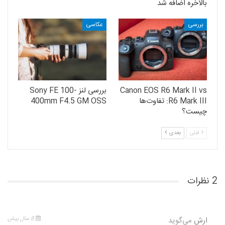
بالاخره اضافه شد
بررسی
عکاسی
Canon EOS R6 Mark II vs
بررسی لنز Sony FE 100-
R6 Mark III: تفاوت‌ها
400mm F4.5 GM OSS
چیست؟
قبلی
بعدی
2 نظرات
ارش
می‌گوید
8 سال پیش