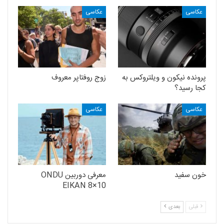
عکاسی
عکاسی
پرونده نیکون و ویلتروکس به
زوج روفتاپر معروف
کجا رسید؟
عکاسی
عکاسی
خون سفید
معرفی دوربین ONDU
EIKAN 8×10
قبلی
بعدی