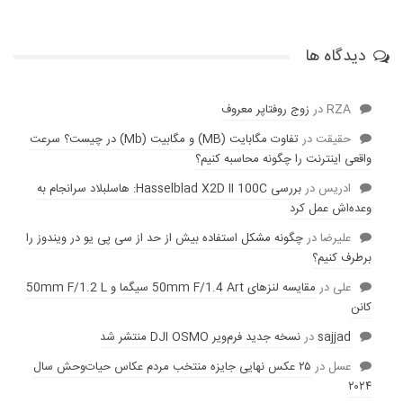
دیدگاه ها
RZA
در
زوج روفتاپر معروف
حقیقت
در
تفاوت مگابایت (MB) و مگابیت (Mb) در چیست؟ سرعت
واقعی اینترنت را چگونه محاسبه کنیم؟
ادریس
در
بررسی Hasselblad X2D II 100C: هاسلبلاد سرانجام به
وعده‌‌اش عمل کرد
عليرضا
در
چگونه مشکل استفاده بیش از حد از سی پی یو در ویندوز را
برطرف کنیم؟
علی
در
مقایسه لنز‌های 50mm F/1.4 Art سیگما و 50mm F/1.2 L
کانن
sajjad
در
نسخه جدید فرم‌ویر DJI OSMO منتشر شد
عسل
در
۲۵ عکس نهایی جایزه منتخب مردم عکاس حیات‌وحش سال
۲۰۲۴