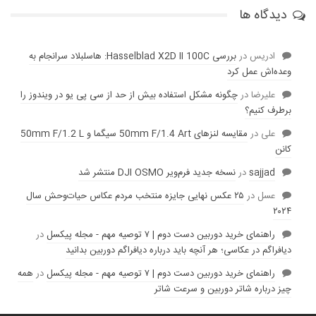
دیدگاه ها
ادریس
در
بررسی Hasselblad X2D II 100C: هاسلبلاد سرانجام به
وعده‌‌اش عمل کرد
عليرضا
در
چگونه مشکل استفاده بیش از حد از سی پی یو در ویندوز را
برطرف کنیم؟
علی
در
مقایسه لنز‌های 50mm F/1.4 Art سیگما و 50mm F/1.2 L
کانن
sajjad
در
نسخه جدید فرم‌ویر DJI OSMO منتشر شد
عسل
در
۲۵ عکس نهایی جایزه منتخب مردم عکاس حیات‌وحش سال
۲۰۲۴
راهنمای خرید دوربین دست دوم | ۷ توصیه مهم - مجله پیکسل
در
دیافراگم در عکاسی؛ هر آنچه باید درباره دیافراگم دوربین بدانید
راهنمای خرید دوربین دست دوم | ۷ توصیه مهم - مجله پیکسل
در
همه
چیز درباره شاتر دوربین و سرعت شاتر