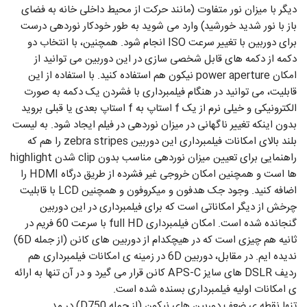
دیگر با میزان نور متفاوت (مانند حرکت از محیط داخلی خانه به فضای
باز با نور شدید خورشید) وارد می شوید به طور خودکار نوردهی درست
برای دوربین با تغییر سرعت ISO انجام شود. همچنین، با انتخاب دو
دکمه از دکمه های قابل شخصی سازی در این دوربین می توانید از
امکان power aperture نیکون هم استفاده کنید. با استفاده از این
قابلیت، می توانید در هنگام فیلمبرداری با فشردن یک دکمه به صورت
الکترونیکی و خیلی نرم از یک f استاپ به f استاپ بعدی یا قبلی بروید
بدون اینکه تغییر ناگهانی در میزان نوردهی در فیلم ایجاد شود. به لیست
بلند بالای امکانات فیلمبرداری این دوربین zebra stripes را هم که
راهنمایی برای تعیین میزان نوردهی مناسب بدون clip شدن highlight
ها است و همچنین امکان خروجی غیر فشرده از طریق درگاه HDMI را
اضافه کنید. وجود جک هدفون و میکروفون و همچنین LCD با قابلیت
چرخش از دیگر امکاناتی است که برای فیلمبرداری در این دوربین
گنجانده شده است. امکان فیلمبرداری full HD با سرعت 60 فریم در
ثانیه هم چیزی است که در هیچکدام از دوربین های کانن (از جمله 6D)
ندیده ایم. در مقابل، دوربین 6D در زمینه ی امکانات فیلمبرداری هم
ردیف DSLR های سایز APS-C کانن قرار می گیرد و در آن تنها به ارائه
ی امکانات اولیه فیلمبرداری بسنده شده است.
تنها نقطه ی ضعف دوربین های نیکون (از جمله D750) در مد