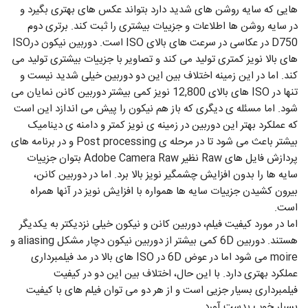
هایی که سایه روشن های شدید دارد بتواند عکس های بهتری بگیرد و
در سایه روشن ها اطلاعات و جزییات بیشتری را ثبت کند. برتری دوم
D750 در عکاسی در سرعت های بالای ISO است. دوربین نیکون درISO
های بالا نویز کمتری تولید می کند و تصاویر با جزییات بیشتری تولید می
کند. اما در این زمینه اختلاف بین این دو دوربین خیلی شدید نیست و
تنها در ISO های بالای 12,800 نویز کمی بیشتر دوربین کانن نمایان می
شود. اما مسئله ی دیگری که باز هم نیکون را پیش می اندازد این است
که عملکرد بهتر این دوربین در زمینه ی نویز کمتر و دامنه ی دینامیک
بیشتر باعث می شود تا در مرحله ی Post processing و در برنامه های
پردازش فایل های Raw نظیر Adobe Camera Raw بتوان جزییات
سایه ها را بدون افزایش چشمگیر نویز بالا برد. اما در دوربین کانن،
بیرون کشیدن جزییات سایه ها همواره با افزایش نویز در آنها همراه
است.
اما در مورد کیفیت فیلم، دوربین کانن و نیکون خیلی نزدیکتر به یکدیگر
هستند. دوربین 6D کمی بیشتر از دوربین نیکون دچار مشکل aliasing و
moire می شود اما در عوض 6D در ISO های بالا در مد فیلمبرداری
عملکرد بهتری دارد. با این حال، اختلاف بین این دو در کیفیت
فیلمبرداری بسیار جزیی است و از هر دو می توان فیلم های با کیفیت
بسیار خوب بدست آورد.