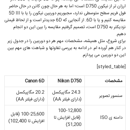
ارزان تر از نیکون D750 است؛ اما به هر حال چون کانن در حال حاضر
فول فریم سطح متوسطی ندارد، مجبوریم دوربین نیکون را یا با 5D III
مقایسه کنیم و یا با 6D. از آنجایی که 6D جدیدتر است و از لحاظ قیمتی
نزدیکتر به D750 است، تصمیم گرفتیم مقایسه را بین این دو انجام
دهیم.
برای شروع، مثل همیشه، مشخصات مهم هر دو دوربین را در جدول زیر
در کنار هم آورده ام. در ادامه به بررسی تفاوتها و شباهت های مهم بین
این دو دوربین می پردازم.
[styled_table]
مشخصات
Nikon D750
Canon 6D
24.3 مگاپیکسل
20.2 مگاپیکسل
سنسور تصویر
(دارای فیلتر AA)
(دارای فیلتر AA)
100-12,800
100-25,600 (قابل
دامنه ی ISO
(قابل افزایش تا
افزایش تا 102,400)
51,200)