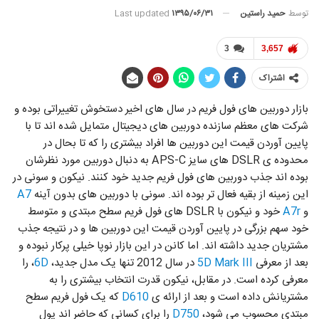
توسط
حمید راستین
Last updated
۱۳۹۵/۰۶/۳۱
3
3,657
اشتراک
بازار دوربین های فول فریم در سال های اخیر دستخوش تغییراتی بوده و
شرکت های معظم سازنده دوربین های دیجیتال متمایل شده اند تا با
پایین آوردن قیمت این دوربین ها افراد بیشتری را که تا بحال در
محدوده ی DSLR های سایز APS-C به دنبال دوربین مورد نظرشان
بوده اند جذب دوربین های فول فریم جدید خود کنند. نیکون و سونی در
این زمینه از بقیه فعال تر بوده اند. سونی با دوربین های بدون آینه
A7
و
A7r
خود و نیکون با DSLR های فول فریم سطح مبتدی و متوسط
خود سهم بزرگی در پایین آوردن قیمت این دوربین ها و در نتیجه جذب
مشتریان جدید داشته اند. اما کانن در این بازار نوپا خیلی پرکار نبوده و
بعد از معرفی
5D Mark III
در سال 2012 تنها یک مدل جدید،
6D
، را
معرفی کرده است. در مقابل، نیکون قدرت انتخاب بیشتری را به
مشتریانش داده است و بعد از ارائه ی
D610
که یک فول فریم سطح
مبتدی محسوب می شود،
D750
را برای کسانی که حاضر اند پول