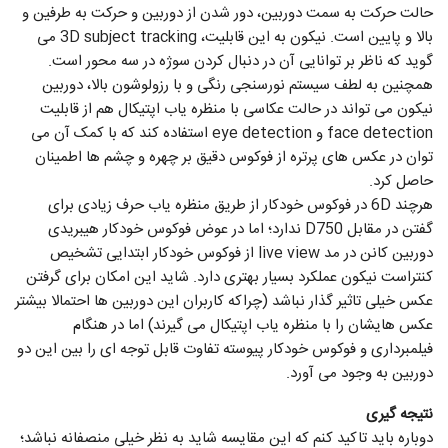
حالت حرکت به سمت دوربین، دور شدن از دوربین و حرکت به طرفین و
بالا و پایین است. نیکون به این قابلیت، 3D subject tracking می
گوید که ناظر بر توانایی آن در دنبال کردن سوژه در سه محور است.
همچنین به لطف سیستم نورسنجی رنگی و با رزولوشون بالا، دوربین
نیکون می تواند در حالت عکاسی با منظره یاب اپتیکال هم از قابلیت
face detection و eye detection استفاده کند که با کمک آن می
توان در عکس های پرتره از فوکوس دقیق بر چهره و چشم ها اطمینان
حاصل کرد.
هرچند 6D در فوکوس خودکار از طریق منظره یاب حرف زیادی برای
گفتن در مقابل D750 ندارد؛ اما در عوض فوکوس خودکار هیبریدی
دوربین کانن در مد live view از فوکوس خودکار ابتدایی تشخیص
کنتراست نیکون عملکرد بسیار بهتری دارد. شاید این امکان برای گرفتن
عکس خیلی تاثیر گذار نباشد (چراکه کاربران این دوربین ها احتمالا بیشتر
عکس هایشان را با منظره یاب اپتیکال می گیرند) اما در هنگام
فیلمبرداری و فوکوس خودکار پیوسته تفاوت قابل توجه ای را بین این دو
دوربین به وجود می آورد.
نتیجه گیری
دوباره باید تاکید کنم که این مقایسه شاید به نظر خیلی منصفانه نباشد؛