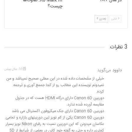
در سال ۲۰۲۶
R6 Mark III: تفاوت‌ها
چیست؟
قبلی
بعدی
3 نظرات
داوود
می‌گوید
10 سال پیش
خیلی از مشخصات داده شده در این مطلی صحیح نمیباشد و من
نمیدونم نویسنده این مطالب رو از کجا جممع آوری و ترجمه
کرده.
دوربین Canon 6D دارای درگاه HDMI هست که در جذول
مقایسه آورده شده ندارد.
دوربین Canon 6D دارای جک میکروفون اکسترنال می باشد
دوربین Canon 6D یکی از کم نویز تین دوربینهای بازاره و تمامی
عکاسان میدونن که این دوربین نسبت به رقبای Nikon نویز بسیار
کمتری داره و حتی به گفته خود کانن در بعضی از شرایط از 5D