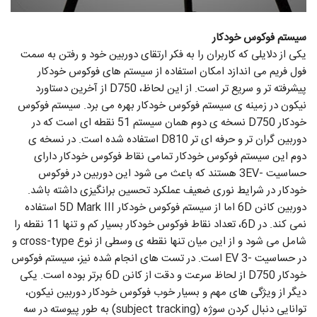
سیستم فوکوس خودکار
یکی از دلایلی که کاربران را به فکر ارتقای دوربین خود و رفتن به سمت
فول فریم می اندازد امکان استفاده از سیستم های فوکوس خودکار
پیشرفته تر و سریع تر است. از این لحاظ، D750 از آخرین دستاورد
نیکون در زمینه ی سیستم فوکوس خودکار بهره می برد. سیستم فوکوس
خودکار D750 نسخه ی دوم همان سیستم 51 نقطه ای است که در
دوربین گران تر و حرفه ای تر D810 استفاده شده است. در نسخه ی
دوم این سیستم فوکوس خودکار تمامی نقاط فوکوس خودکار دارای
حساسیت -3EV هستند که باعث می شود این دوربین در فوکوس
خودکار در شرایط نوری ضعیف عملکرد تحسین برانگیزی داشته باشد.
دوربین کانن 6D اما از سیستم فوکوس خودکار 5D Mark III استفاده
نمی کند. در 6D، تعداد نقاط فوکوس خودکار بسیار کم و تنها 11 نقطه را
شامل می شود و از این میان تنها نقطه ی وسطی از نوع cross-type و
در حساسیت -3 EV است. در تست های انجام شده نیز، سیستم فوکوس
خودکار D750 از لحاظ سرعت و دقت از کانن 6D برتر بوده است. یکی
دیگر از ویژگی های مهم و بسیار خوب فوکوس خودکار دوربین نیکون،
توانایی دنبال کردن سوژه (subject tracking) به طور پیوسته در سه