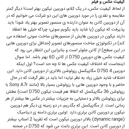
کیفیت عکس و فیلم
از لحاظ کیفیت عکس، در یک کلام، دوربین نیکون بهتر است! دیگر کمتر
مقایسه و نقدی را در مورد دوربین های این دو شرکت می خوانیم که در
آن از دوربین کانن به عنوان دارنده ی سنسور تصویر بهتر یاد شود! باید
پذیرفت که نیکون (یا شاید باید بگویم سونی؛ چراکه خیلی ها اعتقاد
دارند نیکون در دوربین هایش از سنسورهای ساخت سونی استفاده می
کند) در تکنولوژی ساخت سنسورهای تصویر (حداقل برای دوربین هایی
در این سطح) از کانن جلوتر است و بنابراین این انتظار می رود که
کیفیت عکس های دوربین D750 از کانن 6D بهتر باشد. اما سوال
اینجاست که اختلاف کیفیت عکس ها تا چه حد است؟ اول اینکه
دوربین D750 4 مگاپیکسل رزولوشن بالاتری از دوربین کانن دارد. این
اختلاف شاید خیلی زیاد به نظر نیاید؛ اما باید در نظر گرفت که در حال
حاضر و با وجود دوربین هایی با رزولوشن بسیار بالا (مانند Sony A7r با
رزولوشن 36 مگاپیکسل که اتفاقا هم قیمت نیکون D750 است) عطش
برای رزولوشن بالاتر و دستیابی به جزییات بیشتر در عکس ها بیشتر از هر
زمانی است. از مگاپیکسل که بگذریم، در دو زمینه ی دیگر هم دوربین
نیکون بر دوربین کانن برتری دارد. اولین برتری دامنه ی دینامیک
(dynamic range) بالاتر دوربین نیکون است که تقریبا 2 استاپ بیشتر
از دوربین کانن است. این برتری باعث می شود که D750 در صحنه