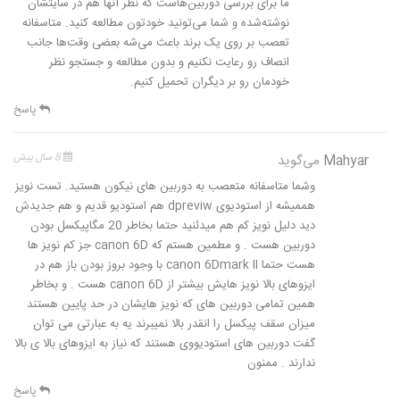
ما برای بررسی دوربین‌هاست که نظر آنها هم در سایتشان
نوشته‌شده و شما می‌تونید خودتون مطالعه کنید. متاسفانه
تعصب بر روی یک برند باعث می‌شه بعضی وقت‌ها جانب
انصاف رو رعایت نکنیم و بدون مطالعه و جستجو نظر
خودمان رو بر دیگران تحمیل کنیم.
پاسخ
Mahyar
می‌گوید
8 سال پیش
وشما متاسفانه متعصب به دوربین های نیکون هستید. تست نویز
هممیشه از استودیوی dpreviw هم استودیو قدیم و هم جدیدش
دید دلیل نویز کم هم میدئنید حتما بخاطر 20 مگاپیکسل بودن
دوربین هست . و مطمین هستم که canon 6D جز کم نویز ها
هست حتما canon 6Dmark II با وجود بروز بودن باز هم در
ایزوهای بالا نویز هایش بیشتر از canon 6D هست . و بخاطر
همین تمامی دوربین های که نویز هایشان در حد پایین هستند
میزان سقف پیکسل را انقدر بالا نمیبرند یه به عبارتی می توان
گفت دوربین های استودیووی هستند که نیاز به ایزوهای بالا ی بالا
ندارند . ممنون
پاسخ