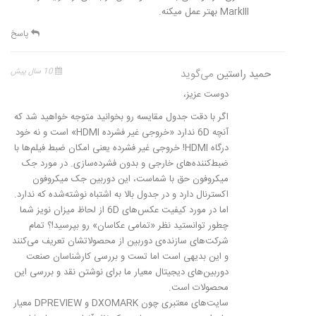
MarkIII بهتر عمل میکنه.
پاسخ
حمید راستین
می‌گوید
10 سال پیش
دوست عزیز،
اگر با دقت جدول مقایسه رو بخوانید متوجه خواهید شد که
آنچه 6D ندارد «خروجی غیر فشرده HDMI» است و نه خود
درگاه HDMI! خروجی غیر فشرده یعنی امکان ضبط فیلم‌ها با
ضبط‌کننده‌های خارجی و بدون فشرده‌سازی. در مورد جک
میکروفون حق با شماست، این دوربین جک میکروفون
اکسترنال دارد و در جدول بالا به اشتباه نوشته‌شده که ندارد.
اما در مورد کیفیت عکس‌های 6D از لحاظ میزان نویز شما
چطور توانستید نظر «تمامی عکاسان» رو بپرسید!؟ تمام
شرکت‌های سازنده‌ی دوربین از محصولاتشان تعریف می‌کنند
و این بدیهی است اما تست و بررسی کارشناسان صنعت
دوربین‌های دیجیتال معیار ما برای نوشتن نقد و بررسی این
محصولات است.
سایت‌های معتبری چون DXOMARK و DPREVIEW معیار