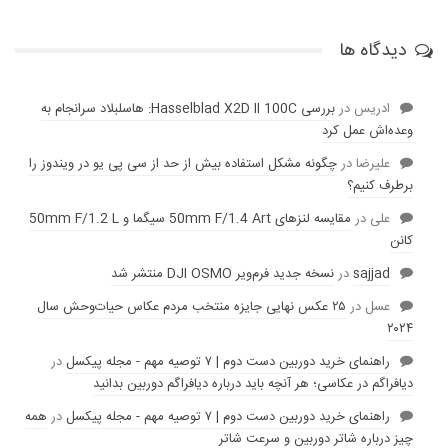
دیدگاه ها
ادریس
در
بررسی Hasselblad X2D II 100C: هاسلبلاد سرانجام به
وعده‌‌اش عمل کرد
عليرضا
در
چگونه مشکل استفاده بیش از حد از سی پی یو در ویندوز را
برطرف کنیم؟
علی
در
مقایسه لنز‌های 50mm F/1.4 Art سیگما و 50mm F/1.2 L
کانن
sajjad
در
نسخه جدید فرم‌ویر DJI OSMO منتشر شد
عسل
در
۲۵ عکس نهایی جایزه منتخب مردم عکاس حیات‌وحش سال
۲۰۲۴
راهنمای خرید دوربین دست دوم | ۷ توصیه مهم - مجله پیکسل
در
دیافراگم در عکاسی؛ هر آنچه باید درباره دیافراگم دوربین بدانید
راهنمای خرید دوربین دست دوم | ۷ توصیه مهم - مجله پیکسل
در
همه
چیز درباره شاتر دوربین و سرعت شاتر