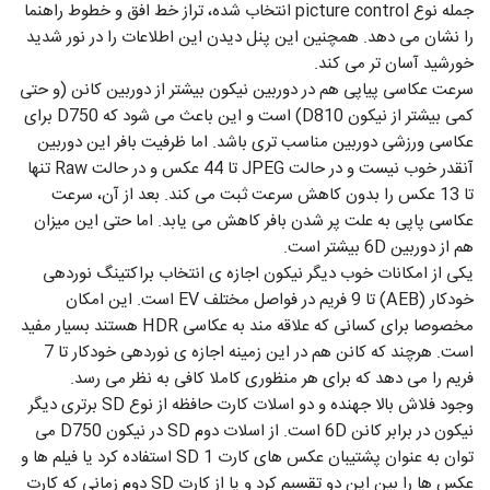
جمله نوع picture control انتخاب شده، تراز خط افق و خطوط راهنما
را نشان می دهد. همچنین این پنل دیدن این اطلاعات را در نور شدید
خورشید آسان تر می کند.
سرعت عکاسی پیاپی هم در دوربین نیکون بیشتر از دوربین کانن (و حتی
کمی بیشتر از نیکون D810) است و این باعث می شود که D750 برای
عکاسی ورزشی دوربین مناسب تری باشد. اما ظرفیت بافر این دوربین
آنقدر خوب نیست و در حالت JPEG تا 44 عکس و در حالت Raw تنها
تا 13 عکس را بدون کاهش سرعت ثبت می کند. بعد از آن، سرعت
عکاسی پاپی به علت پر شدن بافر کاهش می یابد. اما حتی این میزان
هم از دوربین 6D بیشتر است.
یکی از امکانات خوب دیگر نیکون اجازه ی انتخاب براکتینگ نوردهی
خودکار (AEB) تا 9 فریم در فواصل مختلف EV است. این امکان
مخصوصا برای کسانی که علاقه مند به عکاسی HDR هستند بسیار مفید
است. هرچند که کانن هم در این زمینه اجازه ی نوردهی خودکار تا 7
فریم را می دهد که برای هر منظوری کاملا کافی به نظر می رسد.
وجود فلاش بالا جهنده و دو اسلات کارت حافظه از نوع SD برتری دیگر
نیکون در برابر کانن 6D است. از اسلات دوم SD در نیکون D750 می
توان به عنوان پشتیبان عکس های کارت SD 1 استفاده کرد یا فیلم ها و
عکس ها را بین این دو تقسیم کرد و یا از کارت SD دوم زمانی که کارت