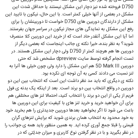
D750 فروخته شده نیز دچار این مشکل نیستند یا حداقل شدت این
مشکل در بعضی از آنها خیلی کمتر است. با این حال، نیکون با تایید این
مشکل از دارندگان دوربین های D750 خواست تا دوربینشان را برای
رفع این مشکل به نمایدگی های مجاز نیکون در سراسر جهان بفرستند.
اما آیا این مشکل آنقدر حاد است که از خرید این دوربین کلا منصرف
شوید؟ به نظر بنده، خیر! نکته ی جالب اینجاست که بعضی دیگر از
دوربین ها هم هرچند کمتر از D750 ولی دچار این مشکل هستند. در
تست انجام گرفته توسط سایت dpreview مشخص شد که حتی
دوربین 5D Mark III هم این مشکل را دارد ولی چون خیلی ها آنرا به
لنز نسبت می دادند کسی به آن توجه ای نکرده بود.
نکته ی دیگری که باید مد نظر داشت این است که انتخاب بین این دو
دوربین در واقع انتخاب بین دو برند است. بعد از اینکه یک بدنه ی فول
فریم از یکی از این دو برند را انتخاب کنید، احتمالا لنز های مختلفی هم
برای آن خواهید خرید و خرید لنز های با کیفیت برای این دوربین ها
باعث می شود تا اگر بخواهید بعدها دوربین جدیدتری را هم بخرید خود
به خود محدود به انتخاب همان برندی شوید که برایش لنزهای گران
قیمتی را قبلا جمع آوری کرده اید. به همین منظور باید همه ی جوانب را
در نظر بگیرید و با در نظر گرفتن نوع کاربری و میزان جدیّتی که در