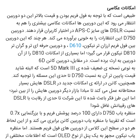
امکانات عکاسی
طبیعی است که با توجه به فول فریم بودن و قیمت بالاتر این دو دوربین
انتظار می رود که این دوربین ها امکانات عکاسی بیشتری را هم به
نسبت DSLR های سایز APS-C در اختیار کاربران قرار دهند. دوربین
D750 این انتظارات را به خوبی برآورده می کند. هر چند که این دوربین
بین فول فریم ارزان تر نیکون،
D610
، و دوربین حرفه ای تر و گران تر
D810 نیکون قرار می گیرد؛ اما بسیاری از امکانات D810 را از آن
دوربین به ارث برده است. در مقابل، دوربین کانن 6D
به نوعی نسخه ی ضعیف شده ی 5D Mark III است که البته شاید
قیمت پایین تر آن به نسبت D750 تا حدی این مسئله را توجیه کند.
همچنین، کانن در ارائه ی امکانات جدید در DSLR هایش بسیار
محتاطانه عمل می کند تا مبادا بازار دیگر دوربین هایش را از بین نبرد؛
اما این طرز فکر باعث شده تا این شرکت تا حدی از رقابت با DSLR
های رقیبانش غافل شود!
منظره یاب D750 دارای 100 درصد پوشش فریم و با بزرگنمایی 0.7x
است که تقریبا با منظره یاب دوربین کانن برابری می کند و از این لحاظ
هر دو در سطح این کلاس از دوربین های فول فریم هستند. اما منظره
یاب نیکون مجهز به یک پنل از نوع OLED است که اطلاعات مختلفی از