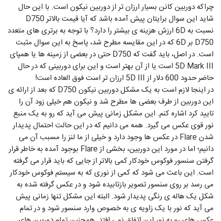
چراکه دوربین کانن بسیار ارزان تر از دوربین نیکون است. با این حال
شاید این سوال برایتان پیش آمده باشد که آیا قیمت بالاتر D750
نسبت به 6D ارزش هزینه ی بیشتر را دارد؟ با توجه به برتری های متعدد
D750 بر 6D که در این مقایسه مطرح شد، پاسخ به این سوال مثبت
است. در اصل، باید گفت که D750 حتی در بعضی از زمینه ها یا همپای
5D Mark III است یا از آن بهتر است و این برای دوربینی که در حال
حاضر حدود 600 دلار از 5D III ارزان تر است فوق العاده است!
در اینجا لازم است به یک مشکل دوربین نیکون D750 که بعد از ارائه ی
این دوربین از طرف بعضی ها مطرح شد و نیکون هم خیلی زود آن را
تایید کرد اشاره کنم. این مشکل زمانی پیش می آید که رو به یک منبع
نور قوی عکس می گیرد. همه می دانیم که در این حالت احتمال پدیدار
شدن Flare در عکس ها وجود دارد و خیلی از ما لنز را مسبب آن می
دانیم؛ اما در مورد این دوربین، بخشی از Flare بوجود آمده به خاطر قرار
گرفتن سنسور فوکوس خودکار کمی بالاتر از جایی که باید قرار می گرفته
است. این باعث می شود که کمی از نوری که به سیستم فوکوس خودکار
می رسد بر روی سنسور تصویر بازتابیده شود و در عکس گرفته شده به
شکل یک هاله ی رنگی پدیدار شود. البته این مشکل تنها زمانی پیش
می آید که نور با یک زاویه ی به خصوص وارد سنسور شود و در تمام
عکس های رو به نور این اتفاق نمی افتد. همچنین تمام دوربین های