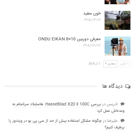
خون سفید
۱۴۰۵/۰۴/۰۷
معرفی دوربین ONDU EIKAN 8×10
۱۴۰۵/۰۳/۲۷
قبلی
بعدی
1 از 364
دیدگاه ها
ادریس
در
بررسی Hasselblad X2D II 100C: هاسلبلاد سرانجام به
وعده‌‌اش عمل کرد
عليرضا
در
چگونه مشکل استفاده بیش از حد از سی پی یو در ویندوز را
برطرف کنیم؟