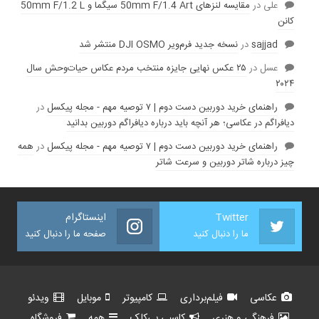
علی
در
مقایسه لنز‌های 50mm F/1.4 Art سیگما و 50mm F/1.2 L
کانن
sajjad
در
نسخه جدید فرم‌ویر DJI OSMO منتشر شد
عسل
در
۲۵ عکس نهایی جایزه منتخب مردم عکاس حیات‌وحش سال
۲۰۲۴
راهنمای خرید دوربین دست دوم | ۷ توصیه مهم - مجله پیکسل
در
دیافراگم در عکاسی؛ هر آنچه باید درباره دیافراگم دوربین بدانید
راهنمای خرید دوربین دست دوم | ۷ توصیه مهم - مجله پیکسل
در
همه
چیز درباره شاتر دوربین و سرعت شاتر
Twitter
اینستاگرام
ما را دنبال کنید
صفحه ما را دنبال کنید
عکاسی
فیلم‌برداری
کامپیوتر
موبایل
ویدئو
فرهنگی و هنری
کاسبی بی‌کلک
همه
فروشگاه