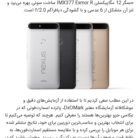
حسگر 12 مگاپیکسلی IMX377 Exmor R ساخت سونی بهره می‌برد و
لنز آن متشکل از 6 عدسی و با گشودگی دیافراگم f/2.0 است.
در این مطلب سعی کردیم تا با استفاده از آزمایش‌های دقیق و
موشکافانه آزمایشگاه معتبر DxOMark، پانزده اسمارت‌فونی که در
عکاسی جزو بهترین‌ها هستند را معرفی کنیم. هرچند که توصیه می‌کنیم تا
برای انتخاب بهترین و مناسب‌ترین دوربین برای خود، نتایج منتشر شده
برای هر موبایل را بررسی کرده و با مقایسه مستقیم اسمارت‌فون‌ها، به
نقاط قوت و ضعف آن‌ها نسبت به یکدیگر پی ببرید. مطمئن باشید که در