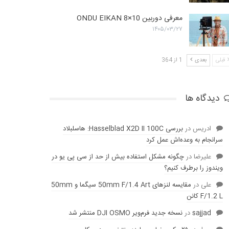
معرفی دوربین ONDU EIKAN 8×10
۱۴۰۵/۰۳/۲۷
قبلی
بعدی
1 از 364
دیدگاه ها
ادریس
در
بررسی Hasselblad X2D II 100C: هاسلبلاد
سرانجام به وعده‌‌اش عمل کرد
عليرضا
در
چگونه مشکل استفاده بیش از حد از سی پی یو در
ویندوز را برطرف کنیم؟
علی
در
مقایسه لنز‌های 50mm F/1.4 Art سیگما و 50mm
F/1.2 L کانن
sajjad
در
نسخه جدید فرم‌ویر DJI OSMO منتشر شد