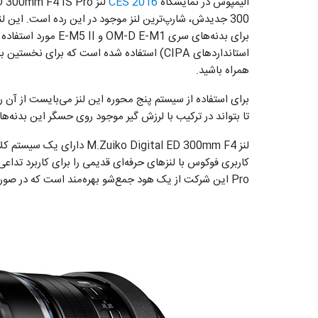
الیمپوس در نمایشگاه
CES 2016
لنز M.Zuiko Digital ED 300mm F4 IS Pro را معرفی کرد. این شرکت مدعی است
300 جدیدش، شارپ‌ترین لنز موجود در این رده است. این ل
استانداردهای CIPA) استفاده شده است که برای نخستین بار در لنز‌های تله قرار گرفته است. با پیکسل در
همراه باشید.
برای استفاده از سیستم پنج محوره این لنز می‌بایست از آن رو
تا بتواند در ترکیب با لرزش گیر موجود روی حسگر این بدنه‌
لنز o Digital ED 300mm F4
Pro این شرکت از یک هود جمع‌شو بهره‌مند است که در صورت نیاز می‌توانید با بستن آن، اندازه لنز را کاهش دهید.