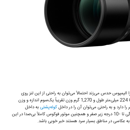
ا الیمپوس حدس می‌زند احتمالاً می‌توان به راحتی از این لنز روی
دست استفاده کرد. لنز M.Zuiko Digital ED 300mm F4 با 224 میلی‌متر طول و 1,270 گرم وزن تقریباً یک‌سوم اندازه و وزن
 را دارد و به راحتی می‌توان آن را در داخل
کوله‌پشتی
به داخل
هواپیما برد و از فاصله‌های دور عکاسی کرد. سیستم ضد یخ‌زدگی تا -10 درجه زیر صفر و همچنین موتور فوکوس کاملاً بی‌صدا در این
 به عکاسی در مناطق بسیار سرد هستند خبر خوبی باشد.