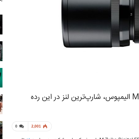
آخ
0
2,001