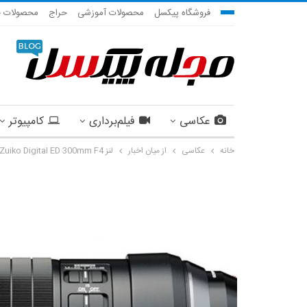
فروشگاه پیکسل
محصولات آموزشی
حراج
محصولات ج
عکاسی
فیلم‌برداری
کامپیوتر
خانه
عکاسی
از میان اخبار
لنز M.Zuiko Digital ED 300mm F4 الیمپوس، شارپ‌ترین لنز در این رده