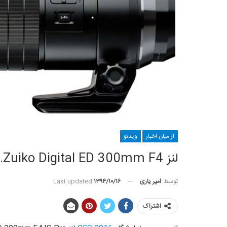
از میان اخبار
ویدئو
لنز M.Zuiko Digital ED 300mm F4 الیمپوس، شارپ‌ترین لنز در این رده
توسط
امیر یاری
Last updated
۱۳۹۴/۱۰/۱۶
اشتراک