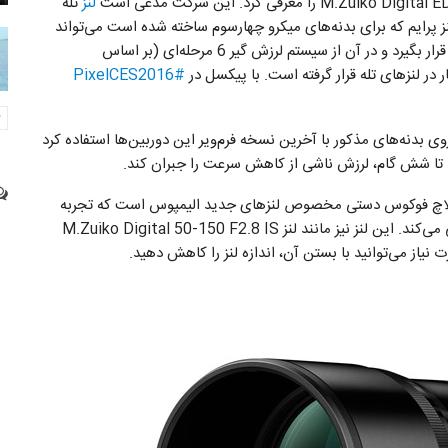
لنز
تله
نز پرایم که برای بدنه‌های میکرو چهارسوم ساخته شده است می‌تواند
برای بدنه‌های سری OM-D E-M1 و E-M5 II مورد استفاده قرار بگیرد و در آن از سیستم لرزش گیر 6 مرحله‌ای (بر اساس
#PixelCES2016
ی بدنه‌های مذکور با آخرین نسخه فرم‌ویر این دوربین‌ها استفاده کرد
ها تا شش گام، لرزش ناشی از کاهش سرعت را جبران کند.
M.Zuik دارای یک سیستم کلاچ فوکوس دستی مخصوص لنز‌های جدید الیمپوس است که تجربه
کاربری فوکوس با لنز‌های حرفه‌ای قدیمی را برای کاربرد تداعی می‌کند. این لنز نیز مانند لنز M.Zuiko Digital 50-150 F2.8 IS