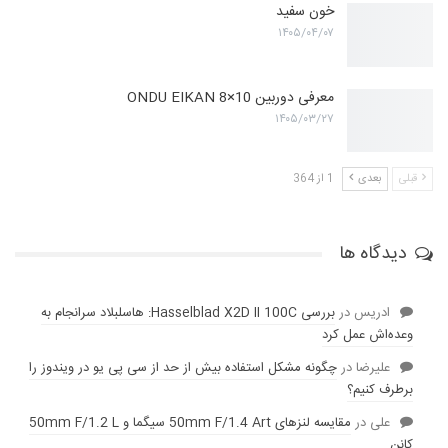
خون سفید
۱۴۰۵/۰۴/۰۷
معرفی دوربین ONDU EIKAN 8×10
۱۴۰۵/۰۳/۲۷
قبلی
بعدی
1 از 364
دیدگاه ها
ادریس
در
بررسی Hasselblad X2D II 100C: هاسلبلاد سرانجام به
وعده‌‌اش عمل کرد
عليرضا
در
چگونه مشکل استفاده بیش از حد از سی پی یو در ویندوز را
برطرف کنیم؟
علی
در
مقایسه لنز‌های 50mm F/1.4 Art سیگما و 50mm F/1.2 L
کانن