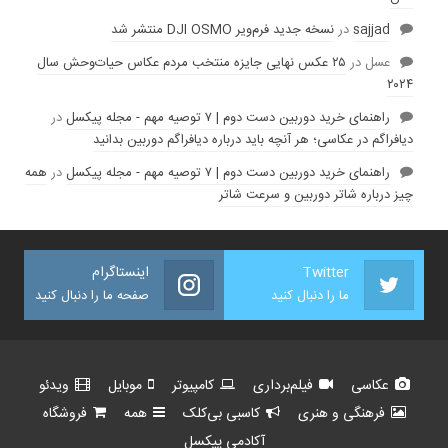
sajjad
در
نسخه جدید فرم‌ویر DJI OSMO منتشر شد
عسل
در
۲۵ عکس نهایی جایزه منتخب مردم عکاس حیات‌وحش سال
۲۰۲۴
راهنمای خرید دوربین دست دوم | ۷ توصیه مهم - مجله پیکسل
در
دیافراگم در عکاسی؛ هر آنچه باید درباره دیافراگم دوربین بدانید
راهنمای خرید دوربین دست دوم | ۷ توصیه مهم - مجله پیکسل
در
همه
چیز درباره شاتر دوربین و سرعت شاتر
Twitter
اینستاگرام
ما را دنبال کنید
صفحه ما را دنبال کنید
عکاسی
فیلم‌برداری
کامپیوتر
موبایل
ویدئو
فرهنگی و هنری
کاسبی بی‌کلک
همه
فروشگاه
آکادمی پیکسل