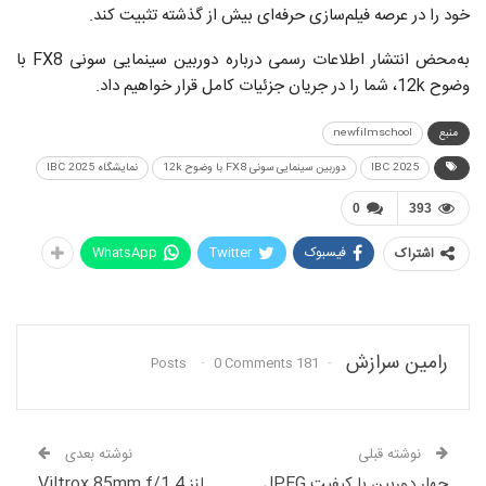
خود را در عرصه فیلم‌سازی حرفه‌ای بیش از گذشته تثبیت کند.
به‌محض انتشار اطلاعات رسمی درباره دوربین سینمایی سونی FX8 با
وضوح 12k، شما را در جریان جزئیات کامل قرار خواهیم داد.
منبع
newfilmschool
IBC 2025
دوربین سینمایی سونی FX8 با وضوح 12k
نمایشگاه IBC 2025
0
393
فیسبوک
Twitter
WhatsApp
اشتراک
رامین سرازش
0 Comments
181 Posts
نوشته قبلی
نوشته بعدی
چهار دوربین با کیفیت JPEG
لنز Viltrox 85mm f/1.4