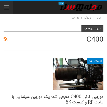
خانه
وبلاگ
C400
مرور برچسب
C400
از میان اخبار
دوربین کانن C400 معرفی شد: یک دوربین سینمایی با
مانت RF و کیفیت 6K