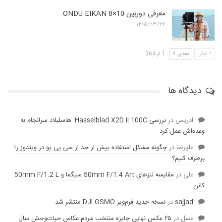
معرفی دوربین ONDU EIKAN 8×10
۱۴۰۵/۰۳/۲۷
قبلی
بعدی
1 از 364
دیدگاه ها
ادریس
در
بررسی Hasselblad X2D II 100C: هاسلبلاد سرانجام به
وعده‌‌اش عمل کرد
عليرضا
در
چگونه مشکل استفاده بیش از حد از سی پی یو در ویندوز را
برطرف کنیم؟
علی
در
مقایسه لنز‌های 50mm F/1.4 Art سیگما و 50mm F/1.2 L
کانن
sajjad
در
نسخه جدید فرم‌ویر DJI OSMO منتشر شد
عسل
در
۲۵ عکس نهایی جایزه منتخب مردم عکاس حیات‌وحش سال