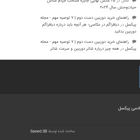
عسل
در
۲۵ عکس نهایی جایزه منتخب مردم عکاس
حیات‌وحش سال ۲۰۲۴
راهنمای خرید دوربین دست دوم | ۷ توصیه مهم - مجله
پیکسل
در
دیافراگم در عکاسی؛ هر آنچه باید درباره دیافراگم
دوربین بدانید
راهنمای خرید دوربین دست دوم | ۷ توصیه مهم - مجله
پیکسل
در
همه چیز درباره شاتر دوربین و سرعت شاتر
ادمی پیکسل
ساخته شده توسط
Saeed.SB