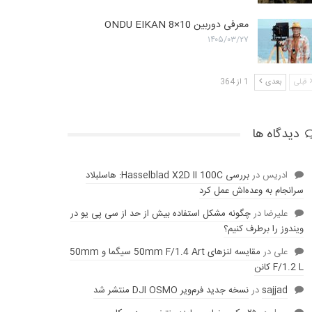
معرفی دوربین ONDU EIKAN 8×10
۱۴۰۵/۰۳/۲۷
قبلی
بعدی
1 از 364
دیدگاه ها
ادریس
در
بررسی Hasselblad X2D II 100C: هاسلبلاد
سرانجام به وعده‌‌اش عمل کرد
عليرضا
در
چگونه مشکل استفاده بیش از حد از سی پی یو در
ویندوز را برطرف کنیم؟
علی
در
مقایسه لنز‌های 50mm F/1.4 Art سیگما و 50mm
F/1.2 L کانن
sajjad
در
نسخه جدید فرم‌ویر DJI OSMO منتشر شد