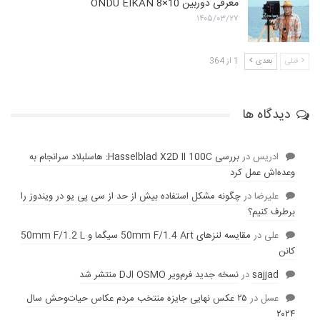
معرفی دوربین ONDU EIKAN 8×10
۱۴۰۵/۰۳/۲۷
قبلی
بعدی
1 از 364
دیدگاه ها
ادریس
در
بررسی Hasselblad X2D II 100C: هاسلبلاد سرانجام به
وعده‌‌اش عمل کرد
عليرضا
در
چگونه مشکل استفاده بیش از حد از سی پی یو در ویندوز را
برطرف کنیم؟
علی
در
مقایسه لنز‌های 50mm F/1.4 Art سیگما و 50mm F/1.2 L
کانن
sajjad
در
نسخه جدید فرم‌ویر DJI OSMO منتشر شد
عسل
در
۲۵ عکس نهایی جایزه منتخب مردم عکاس حیات‌وحش سال
۲۰۲۴