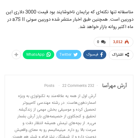
متاسفانه تنها نکته‌ای که برایمان ناخوشایند بود قیمت 3000 دلاری این
دوربین است. همچنین طبق اخبار منتشر شده دوربین سونی a7S II در
ماه اکتبر روانه بازار خواهد شد.
0
3,012
فیسبوک
Twitter
WhatsApp
اشتراک
آرش مهرآسا
22 Comments
232 Posts
آرش اول از همه یه علاقه‌مند به تکنولوژی به ویژه
اسمارت‌فون‌هاست. در رشته مهندسی کامپیوتر
تحصیل کرده و موسیقی بخش مهمی از زندگیشه.
تحقیق و کنجکاوی از خصیصه‌های بارز آرش بشمار
می‌ره. از بچه‌های تیمش همیشه انتظار دقت و
سرعت بالا رو داره. مینیمالیسم رو به معنای واقعیش
دوست داره و از شیفتگان نیلز فرام و شیلر هم هست.