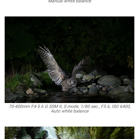
Manual white balance
70-400mm F4-5.6 G SSM II, S mode, 1/80 sec., F5.6, ISO 6400,
Auto white balance