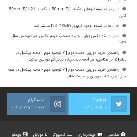
علی
در
مقایسه لنز‌های 50mm F/1.4 Art سیگما و 50mm F/1.2 L
کانن
sajjad
در
نسخه جدید فرم‌ویر DJI OSMO منتشر شد
عسل
در
۲۵ عکس نهایی جایزه منتخب مردم عکاس حیات‌وحش سال
۲۰۲۴
راهنمای خرید دوربین دست دوم | ۷ توصیه مهم - مجله پیکسل
در
دیافراگم در عکاسی؛ هر آنچه باید درباره دیافراگم دوربین بدانید
راهنمای خرید دوربین دست دوم | ۷ توصیه مهم - مجله پیکسل
در
همه
چیز درباره شاتر دوربین و سرعت شاتر
Twitter
اینستاگرام
ما را دنبال کنید
صفحه ما را دنبال کنید
عکاسی
فیلم‌برداری
کامپیوتر
موبایل
ویدئو