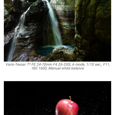
Vario-Tessar T* FE 24-70mm F4 ZA OSS, A mode, 1/10 sec., F11,
ISO 1600, Manual white balance