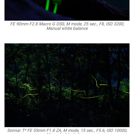
FE 90mm F2.8 Macro G OSS, M mode, 25 sec., F8, ISO 3200,
Manual white balance
Sonnar T* FE 55mm F1.8 ZA, M mode, 15 sec., F5.6, ISO 10000,