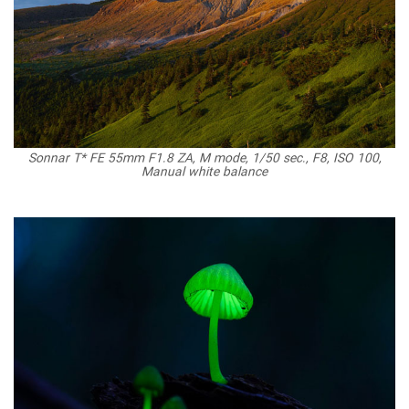
Sonnar T* FE 55mm F1.8 ZA, M mode, 1/50 sec., F8, ISO 100,
Manual white balance