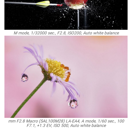
M mode, 1/32000 sec., F2.8, ISO200, Auto white balance
100 mm F2.8 Macro (SAL100M28) LA-EA4, A mode, 1/60 sec.,
F7.1, +1.3 EV, ISO 500, Auto white balance