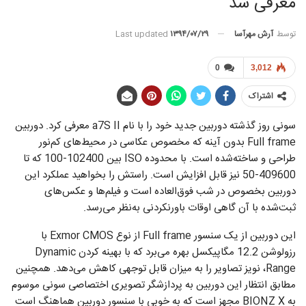
معرفی شد
توسط
آرش مهرآسا
Last updated
۱۳۹۴/۰۷/۲۹
0
3,012
اشتراک
سونی روز گذشته دوربین جدید خود را با نام a7S II معرفی کرد. دوربین
Full frame بدون آینه که مخصوص عکاسی در محیط‌های کم‌نور
طراحی و ساخته‌شده است. با محدوده ISO بین 102400-100 که تا
409600-50 نیز قابل افزایش است. راستش را بخواهید عملکرد این
دوربین بخصوص در شب فوق‌العاده است و فیلم‌ها و عکس‌های
ثبت‌‌شده با آن گاهی اوقات باورنکردنی به‌نظر می‌رسد.
این دوربین از یک سنسور Full frame از نوع Exmor CMOS با
رزولوشن 12.2 مگاپیکسل بهره می‌برد که با بهینه کردن Dynamic
Range، نویز تصاویر را به میزان قابل توجهی کاهش می‌دهد. همچنین
مطابق انتظار این دوربین به پردازشگر تصویری اختصاصی سونی موسوم
به BIONZ X مجهز است که به خوبی با سنسور دوربین هماهنگ است