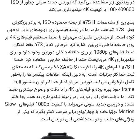
در ویدئوی زیر مشاهده می‌کنید که دوربین جدید سونی چطور از ISO
100-409600 با کیفیت 4K فیلمبرداری می‌کند.
بسیاری از مشخصات a7S II از جمله محدوده ISO به برادر بزرگترش
یعنی a7S شباهت دارد، اما در زمینه فیلمبرداری بهبودهای قابل توجهی
کرده است. از مهمترین تغییرات می‌توان با ضبط مستقیم فیلم‌های 4K بر
روی حافظه داخلی دوربین اشاره کرد. درحالی که در a7S فقط امکان
ضبط فیلم‌های 1080p بر روی حافظه داخلی دوربین وجود دارد و برای
فیلمبرداری 4K می‌بایست حتما از حافظه خارجی استفاده کرد. ضمنا
a7S II فیلم‌های 4K را با فرمت XAVC S ذخیره می‌کند که به معنای
ثبت حداکثر جزئیات است. به دلیل اینکه اطلاعات پیکسل‌ها را به‌طور
کامل بازخوانی می‌کند، دوربین می‌تواند از حداکثر توان سنسور Full
frame خود بهره برده و فیلم‌های 4K را با دقت و وضوح بیشتری ضبط
کند. اما قابلیت‌های این دوربین در زمینه فیلمبرداری به همین‌جا ختم
نشده و دوربین جدید سونی می‌تواند با کیفیت 1080p فیلم‌های Slow-
Motion فوق‌العاده با چهار/پنچ برابر سرعت کمتر بگیرد که یکی از
ویژگی‌های جالب و دوست‌داشتنی این دوربین است.