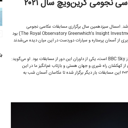
 نجومی گرین‌ویچ سال ۲۰۲۱
ام شد. امسال سیزدهمین سال برگزاری مسابقات عکاسی نجومی
گرین‌ویچ (The Royal Observatory Greenwhich’s Insight Investment Astronomy Photographer of the Year) بود
ری از آسمان پرستاره و سیارات دوردست در این میان دیده می‌شدند
آقای استیو مارچ که سردبیر هنری مجله Night Magazine از BBC Sky است، یکی از داوران این دور از مسابقات بود. او می‌گوید:
ز کهکشان راه شیری و جهان هستی و بازتاب ‌غم‌انگیز ما در این
هستی بی‌کران در این سری از عکس‌ها دیده می‌شوند. دوره ۲۰۲۱ این مسابقات بار دیگر برگزار شده تا عکاسان آسمان شب به