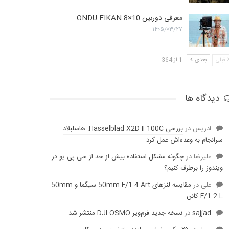
معرفی دوربین ONDU EIKAN 8×10
۱۴۰۵/۰۳/۲۷
قبلی
بعدی
1 از 364
دیدگاه ها
ادریس
در
بررسی Hasselblad X2D II 100C: هاسلبلاد
سرانجام به وعده‌‌اش عمل کرد
عليرضا
در
چگونه مشکل استفاده بیش از حد از سی پی یو در
ویندوز را برطرف کنیم؟
علی
در
مقایسه لنز‌های 50mm F/1.4 Art سیگما و 50mm
F/1.2 L کانن
sajjad
در
نسخه جدید فرم‌ویر DJI OSMO منتشر شد