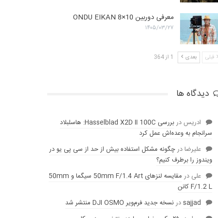
معرفی دوربین ONDU EIKAN 8×10
۱۴۰۵/۰۳/۲۷
قبلی
بعدی
1 از 364
دیدگاه ها
ادریس
در
بررسی Hasselblad X2D II 100C: هاسلبلاد
سرانجام به وعده‌‌اش عمل کرد
عليرضا
در
چگونه مشکل استفاده بیش از حد از سی پی یو در
ویندوز را برطرف کنیم؟
علی
در
مقایسه لنز‌های 50mm F/1.4 Art سیگما و 50mm
F/1.2 L کانن
sajjad
در
نسخه جدید فرم‌ویر DJI OSMO منتشر شد