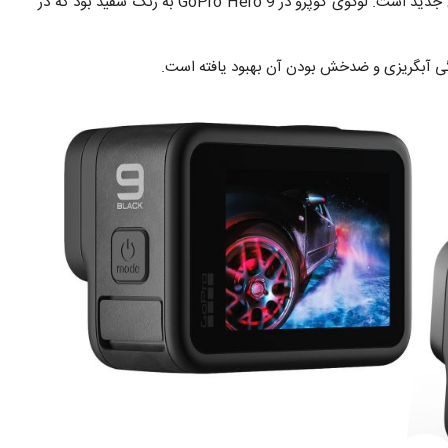
که میان این دو نسل دیده می‌شود، لوگوی آبی رنگ در نسل جدید است. لوگوی گوپرو در GoPro Hero 9 به رنگ سفید بود که در
ی آبگریزی و ضد‌خش بودن آن بهبود یافته است.