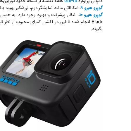
کمپانی پرآوازه
GoPro
هفته گذشته از نسخه جدید دوربین‌ها
گوپرو هیرو ۹
، امکاناتی مانند نمایشگر دوم، لرزشگیر بهبود یافته و ضبط ویدئو 5K را به این محصول 
گوپرو هیرو ۱۰
،
Black انجام شده تا این دو اکشن کمرای محبوب از نظر 
بگیرند.