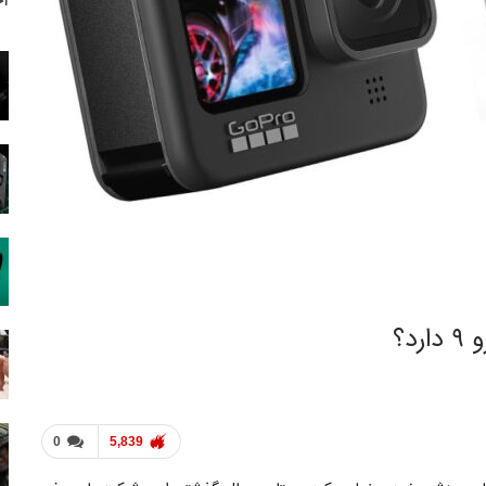
آخ
0
5,839