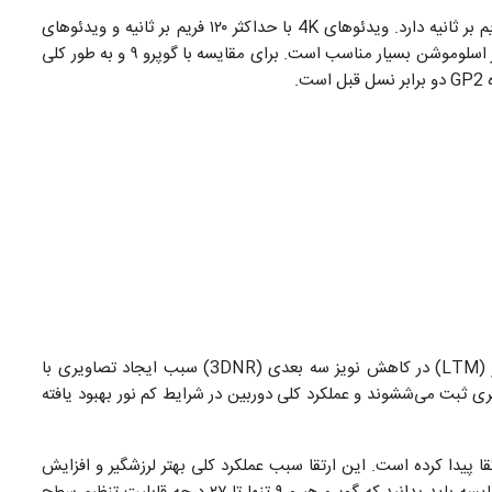
پردازنده GP2 قابلیت ظبط ویدئو‌های 5.3K را با نرخ ۶۰ فریم بر ثانیه دارد. ویدئو‌های 4K با حداکثر ۱۲۰ فریم بر ثانیه و ویدئوهای
2.7K با ۲۴۰ فریم بر ثانیه ضبط می‌شوند که برای تهیه تصاویر اسلوموشن بسیار مناسب است. برای مقایسه با گوپرو ۹ و به طور کلی
الگوریتم‌های بهینه شده برای ویدئو شامل نقشه تناژ تصویر (LTM) در کاهش نویز سه بعدی (3DNR) سبب ایجاد تصاویری با
تری ثبت می‌ششوند و عملکرد کلی دوربین در شرایط کم نور بهبود یافته
ت لرزشگیر دیجیتال HyperSmooth نیز به نسخه ۴ ارتقا پیدا کرده است. این ارتقا سبب عملکرد کلی بهتر لرزشگیر و افزایش