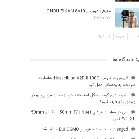
معرفی دوربین ONDU EIKAN 8×10
۱۴۰۵/۰۳/۲۷
قبلی
بعدی
1 از 364
دیدگاه ها
ادریس
در
بررسی Hasselblad X2D II 100C: هاسلبلاد
سرانجام به وعده‌‌اش عمل کرد
عليرضا
در
چگونه مشکل استفاده بیش از حد از سی پی یو در
ویندوز را برطرف کنیم؟
علی
در
مقایسه لنز‌های 50mm F/1.4 Art سیگما و 50mm
F/1.2 L کانن
sajjad
در
نسخه جدید فرم‌ویر DJI OSMO منتشر شد