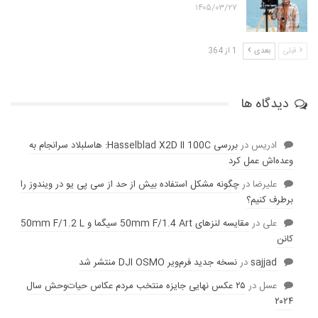
۱۴۰۵/۰۳/۲۷
قبلی
بعدی
1 از 364
دیدگاه ها
ادریس
در
بررسی Hasselblad X2D II 100C: هاسلبلاد سرانجام به
وعده‌‌اش عمل کرد
عليرضا
در
چگونه مشکل استفاده بیش از حد از سی پی یو در ویندوز را
برطرف کنیم؟
علی
در
مقایسه لنز‌های 50mm F/1.4 Art سیگما و 50mm F/1.2 L
کانن
sajjad
در
نسخه جدید فرم‌ویر DJI OSMO منتشر شد
عسل
در
۲۵ عکس نهایی جایزه منتخب مردم عکاس حیات‌وحش سال
۲۰۲۴