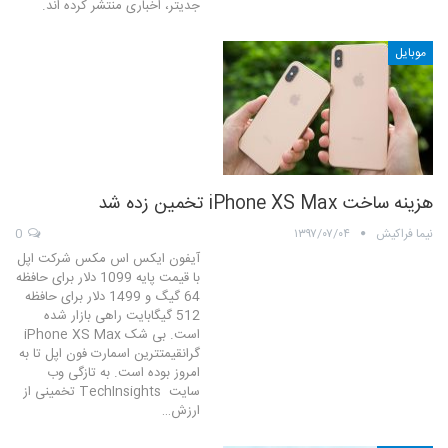
جدیتر، اخباری منتشر کرده اند.
موبایل
هزینه ساخت iPhone XS Max تخمین زده شد
نیما فراکیش
۱۳۹۷/۰۷/۰۴
0
آیفون ایکس اس مکس شرکت اپل
با قیمت پایه 1099 دلار برای حافظه
64 گیگ و 1499 دلار برای حافظه
512 گیگابایت راهی بازار شده
است. بی شک iPhone XS Max
گرانقیمتترین اسمارت فون اپل تا به
امروز بوده است. به تازگی وب
سایت TechInsights تخمینی از
ارزش…