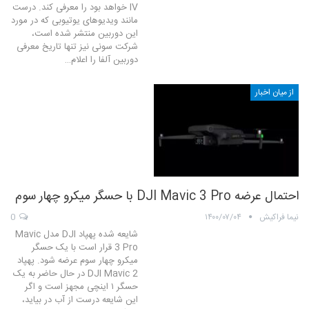
IV خواهد بود را معرفی کند. درست
مانند ویدیوهای یوتیوبی که در مورد
این دوربین منتشر شده است،
شرکت سونی نیز تنها تاریخ معرفی
دوربین آلفا را اعلام…
از میان اخبار
احتمال عرضه DJI Mavic 3 Pro با حسگر میکرو چهار سوم
نیما فراکیش
۱۴۰۰/۰۷/۰۴
0
شایعه شده پهپاد DJI مدل Mavic
3 Pro قرار است با یک حسگر
میکرو چهار سوم عرضه شود. پهپاد
DJI Mavic 2 در حال حاضر به یک
حسگر ۱ اینچی مجهز است و اگر
این شایعه درست از آب در بیاید،