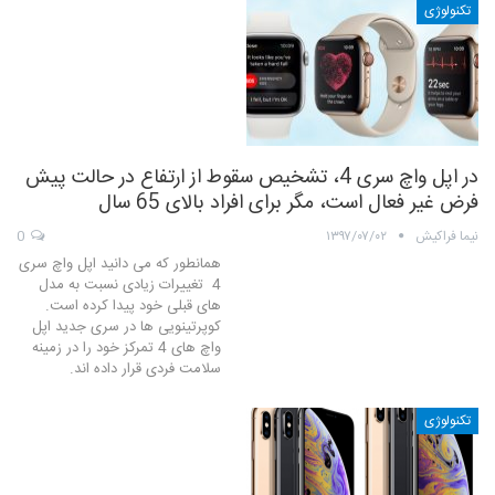
تکنولوژی
در اپل واچ سری 4، تشخیص سقوط از ارتفاع در حالت پیش
فرض غیر فعال است، مگر برای افراد بالای 65 سال
نیما فراکیش
۱۳۹۷/۰۷/۰۲
0
همانطور که می دانید اپل واچ سری
4 تغییرات زیادی نسبت به مدل
های قبلی خود پیدا کرده است.
کوپرتینویی ها در سری جدید اپل
واچ های 4 تمرکز خود را در زمینه
سلامت فردی قرار داده اند.
تکنولوژی