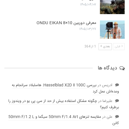
۱۴۰۵/۰۴/۰۷
معرفی دوربین ONDU EIKAN 8×10
۱۴۰۵/۰۳/۲۷
قبلی
بعدی
1 از 364
دیدگاه ها
ادریس
در
بررسی Hasselblad X2D II 100C: هاسلبلاد سرانجام به
وعده‌‌اش عمل کرد
عليرضا
در
چگونه مشکل استفاده بیش از حد از سی پی یو در ویندوز را
برطرف کنیم؟
علی
در
مقایسه لنز‌های 50mm F/1.4 Art سیگما و 50mm F/1.2 L
کانن