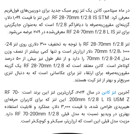
در ماه سپتامبر، کانن یک لنز زوم سبک جدید برای دوربین‌های فول‌فریم
معرفی کرد: RF 28-70mm f/2.8 IS STM. این لنز با قیمت ۱,۰۹۹ دلار،
گزینه‌ای مقرون‌به‌صرفه با دیافراگم f/2.8 است که به‌عنوان جایگزینی
برای لنز RF 24-70mm f/2.8 L IS معرفی‌شده در ۲۰۱۹ عرضه می‌شود.
لنز RF 28-70mm f/2.8 با توجه به تخفیف ۳۰۰ دلاری روی لنز 24-
70mm f/2.8، ۱۰۰۰ دلار ارزان‌تر است و تنها کمی بیشتر از نصف وزن
مدل 24-70mm f/2.8 را دارد و از نظر طول نیز بیش از ۵۰ درصد
کوتاه‌تر است. کانن معتقد است که RF 28-70mm f/2.8 یک گزینه
مقرون‌به‌صرفه برای ارتقاء لنز برای عکاسانی است که به دنبال لنزی
سریع‌تر و بهتر از لنز کیت هستند.
آخرین
لنز کانن
در سال ۲۰۲۴، گران‌ترین لنز این برند است: RF 70-
200mm f/2.8 L IS USM Z. این لنز که برای کاربران حرفه‌ای
هیبریدی طراحی شده، با قیمت ۳,۰۰۰ دلار، عملکرد و قابلیت استفاده
بهتری در ویدیو نسبت به مدل قبلی RF 70-200mm f/2.8 دارد.
مزیت مدل قبلی این است که ارزان‌تر، سبک‌تر و کوچک‌تر است.