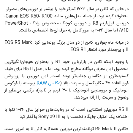
در حالی که کانن در سال ۲۰۲۳ تمرکز خود را بیشتر بر دوربین‌های مصرفی
معطوف کرده بود، از جمله مدل‌هایی مانند Canon EOS R50، R100،
دوربین فول‌فریم R8 و دوربین کوچک مخصوص ولاگ PowerShot
V10، اما سال ۲۰۲۴ به طور کامل به حرفه‌ای‌ها اختصاص داشت.
در میانه ماه جولای، کانن از دو مدل بزرگ رونمایی کرد: EOS R5 Mark
II و پرچمدار مورد انتظار EOS R1.
با وجود اینکه کانن در بازاریابی خود R1 را به‌عنوان هیجان‌انگیزترین
محصول این معرفی دوگانه مطرح کرده بود، اما در عمل R5 II برای طیف
گسترده‌تری از عکاسان جذاب‌تر بوده است. این دوربین با رزولوشن
فوق‌العاده ۴۵ مگاپیکسل و سرعت بالا (
عکاسی RAW
پیوسته با فوکوس
اتوماتیک و نورسنجی اتوماتیک تا ۳۰ فریم بر ثانیه)، ترکیبی بی‌نظیر از
وضوح و سرعت را ارائه می‌دهد.
R5 II دوربینی استثنایی است که در رقابت‌های جوایز سال ۲۰۲۴ تنها با
اختلاف یک امتیاز، جایگاه نخست را به Sony a9 III واگذار کرد.
«کانن R5 Mark II توانمندترین دوربین همه‌کاره کانن تا به امروز است،