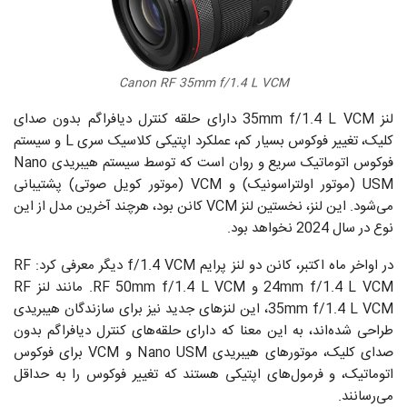
Canon RF 35mm f/1.4 L VCM
لنز 35mm f/1.4 L VCM دارای حلقه کنترل دیافراگم بدون صدای
کلیک، تغییر فوکوس بسیار کم، عملکرد اپتیکی کلاسیک سری L و سیستم
فوکوس اتوماتیک سریع و روان است که توسط سیستم هیبریدی Nano
USM (موتور اولتراسونیک) و VCM (موتور کویل صوتی) پشتیبانی
می‌شود. این لنز، نخستین لنز VCM کانن بود، هرچند آخرین مدل از این
نوع در سال 2024 نخواهد بود.
در اواخر ماه اکتبر، کانن دو لنز پرایم f/1.4 VCM دیگر معرفی کرد: RF
24mm f/1.4 L VCM و RF 50mm f/1.4 L VCM. مانند لنز RF
35mm f/1.4 L VCM، این لنزهای جدید نیز برای سازندگان هیبریدی
طراحی شده‌اند، به این معنا که دارای حلقه‌های کنترل دیافراگم بدون
صدای کلیک، موتورهای هیبریدی Nano USM و VCM برای فوکوس
اتوماتیک، و فرمول‌های اپتیکی هستند که تغییر فوکوس را به حداقل
می‌رسانند.