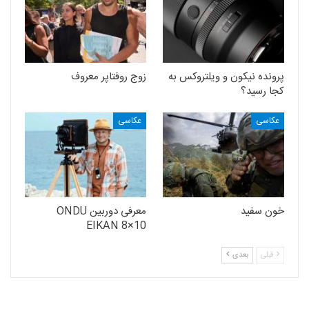
پرونده نیکون و ویلتروکس به
زوج روفتاپر معروف
کجا رسید؟
عکاسی
عکاسی
خون سفید
معرفی دوربین ONDU
EIKAN 8×10
قبلی
بعدی