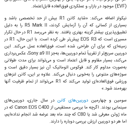
(EVF) موجود در بازار، و عملکردی فوق‌العاده قابل‌اعتماد.
نیکولز اضافه می‌کند: «شاید کانن R1 بیش از حد تخصصی باشد و
بسیاری از کسانی که آن را آزمایش کردند، R5 Mark II را به دلیل
تطبیق‌پذیری بیشتر گزینه بهتری یافتند. به نظر می‌رسد R1 در حال تکرار
مسیری است که EOS R3 پیش‌تر طی کرده است. با این حال، R1 در
زمینه‌ای که برای آن طراحی شده است، فوق‌العاده عمل می‌کند. این
دوربین سریع‌تر از تقریباً تمام دوربین‌ها، به‌جز Sony a9 III، عکس‌برداری
می‌کند، بسیار مقاوم و قابل اعتماد است و می‌تواند برای مدت طولانی
به‌صورت مداوم کار کند. فوکوس اتوماتیک آن نیز بسیار دقیق است و
سوژه‌های متنوعی را به‌خوبی دنبال می‌کند. علاوه بر این، کانن لنزهای
ورزشی فوق‌العاده‌ای تولید می‌کند که R1 می‌تواند از تمام ظرفیت آنها
بهره‌مند شود.»
سومین و چهارمین
دوربین‌های کانن
در سال جاری، دوربین‌های
سینمایی بودند. اگرچه ما بررسی مستقیمی از Canon EOS C400 که در
ماه ژوئن معرفی شد یا C80 که چند ماه بعد عرضه شد انجام نداده‌ایم،
اما هر دو دوربین ارزش بررسی دوباره را دارند.