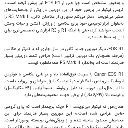
و به‌خوبی مشخص است چرا حتی از EOS R1 نیز پیشی گرفته است،»
کریس نیکولز در بررسی خود از این دوربین در یکی از وب‌سایت‌های
معتبر می‌نویسد. «فکر می‌کنم بسیاری از عکاسان کانن، R5 Mark II را
به‌عنوان ابزار ترجیحی خود برای عکاسی از ورزش، اکشن و حیات وحش
انتخاب خواهند کرد، حتی با اینکه R1 و R3 ابزارهای تخصصی‌تری برای
این زمینه‌ها هستند.»
EOS R1، دیگر دوربین جدید کانن در سال جاری که با تمرکز بر عکاسی
(هرچند همچنان یک دوربین ترکیبی است) طراحی شده، دوربینی بسیار
قدرتمند است اما به‌اندازه R5 Mark II همه‌منظوره نیست.
Canon EOS R1 با سرعت فوق‌العاده بالا و توانایی عکاسی با فوکوس
اتوماتیک بی‌نقص تا ۴۰ فریم در ثانیه، یک ابزار حرفه‌ای و بی‌رقیب است.
با این حال، این دوربین به دلیل رزولوشن نسبتاً پایین (۲۴ مگاپیکسل)
و قیمت بالا (۶٬۲۹۹ دلار) از برخی جهات محدودیت‌هایی دارد.
همان‌طور که نیکولز می‌نویسد، R1 «یک پرچمدار است که برای گروهی
خاص طراحی شده است.» این دوربین بسیار قدرتمند برای این
مخاطبان محدود ساخته شده و از ویژگی‌هایی برجسته برخوردار است:
طراحی ارگونومیک با دو گریپ، یکی از بهترین منظره‌یاب‌های الکترونیکی