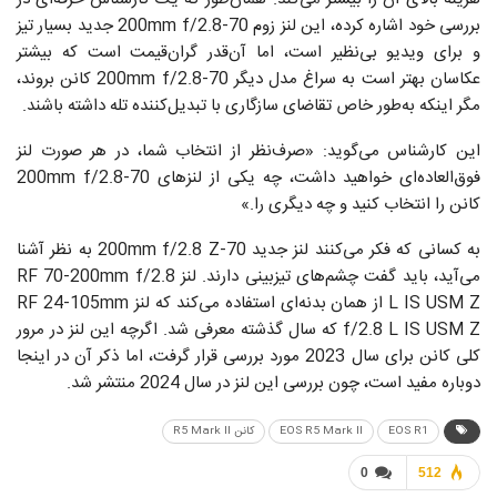
بررسی خود اشاره کرده، این لنز زوم 70-200mm f/2.8 جدید بسیار تیز
و برای ویدیو بی‌نظیر است، اما آن‌قدر گران‌قیمت است که بیشتر
عکاسان بهتر است به سراغ مدل دیگر 70-200mm f/2.8 کانن بروند،
مگر اینکه به‌طور خاص تقاضای سازگاری با تبدیل‌کننده تله داشته باشند.
این کارشناس می‌گوید: «صرف‌نظر از انتخاب شما، در هر صورت لنز
فوق‌العاده‌ای خواهید داشت، چه یکی از لنزهای 70-200mm f/2.8
کانن را انتخاب کنید و چه دیگری را.»
به کسانی که فکر می‌کنند لنز جدید 70-200mm f/2.8 Z به نظر آشنا
می‌آید، باید گفت چشم‌های تیزبینی دارند. لنز RF 70-200mm f/2.8
L IS USM Z از همان بدنه‌ای استفاده می‌کند که لنز RF 24-105mm
f/2.8 L IS USM Z که سال گذشته معرفی شد. اگرچه این لنز در مرور
کلی کانن برای سال 2023 مورد بررسی قرار گرفت، اما ذکر آن در اینجا
دوباره مفید است، چون بررسی این لنز در سال 2024 منتشر شد.
EOS R1
EOS R5 Mark II
کانن R5 Mark II
0
512