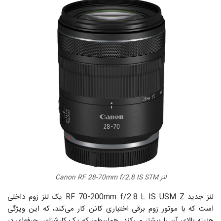
لنز Canon RF 28-70mm f/2.8 IS STM
لنز جدید RF 70-200mm f/2.8 L IS USM Z یک لنز زوم داخلی
است که با موتور زوم برقی اختیاری کانن کار می‌کند، که این ویژگی
هزینه بالای آن را بیشتر می‌کند. همان‌طور که یک کارشناس حرفه‌ای در