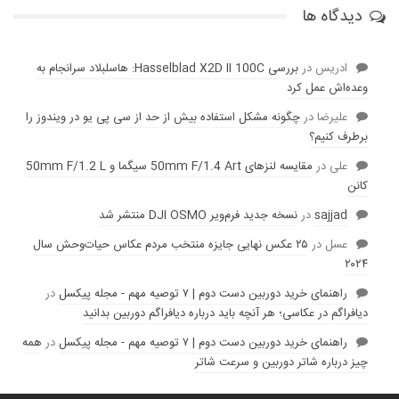
دیدگاه ها
ادریس
در
بررسی Hasselblad X2D II 100C: هاسلبلاد سرانجام به
وعده‌‌اش عمل کرد
عليرضا
در
چگونه مشکل استفاده بیش از حد از سی پی یو در ویندوز را
برطرف کنیم؟
علی
در
مقایسه لنز‌های 50mm F/1.4 Art سیگما و 50mm F/1.2 L
کانن
sajjad
در
نسخه جدید فرم‌ویر DJI OSMO منتشر شد
عسل
در
۲۵ عکس نهایی جایزه منتخب مردم عکاس حیات‌وحش سال
۲۰۲۴
راهنمای خرید دوربین دست دوم | ۷ توصیه مهم - مجله پیکسل
در
دیافراگم در عکاسی؛ هر آنچه باید درباره دیافراگم دوربین بدانید
راهنمای خرید دوربین دست دوم | ۷ توصیه مهم - مجله پیکسل
در
همه
چیز درباره شاتر دوربین و سرعت شاتر