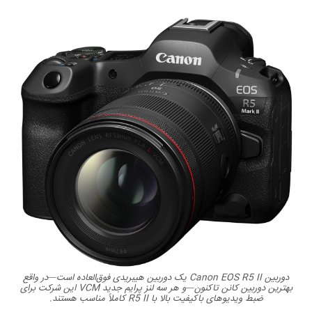
دوربین Canon EOS R5 II یک دوربین هیبریدی فوق‌العاده است—در واقع
بهترین دوربین کانن تاکنون—و هر سه لنز پرایم جدید VCM این شرکت برای
ضبط ویدیوهای باکیفیت بالا با R5 II کاملاً مناسب هستند.