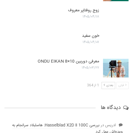
زوج روفتاپر معروف
۱۴۰۵/۰۴/۱۸
خون سفید
۱۴۰۵/۰۴/۰۷
معرفی دوربین ONDU EIKAN 8×10
۱۴۰۵/۰۳/۲۷
قبلی
بعدی
1 از 364
دیدگاه ها
ادریس
در
بررسی Hasselblad X2D II 100C: هاسلبلاد سرانجام به
وعده‌‌اش عمل کرد