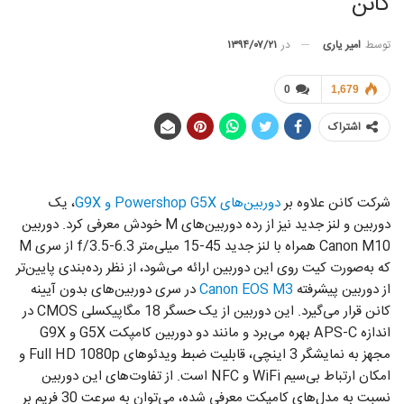
کانن
توسط
امیر یاری
در
۱۳۹۴/۰۷/۲۱
0
1,679
اشتراک
شرکت کانن علاوه بر
دوربین‌های Powershop G5X و G9X
، یک
دوربین و لنز جدید نیز از رده دوربین‌های M خودش معرفی کرد. دوربین
Canon M10 همراه با لنز جدید 45-15 میلی‌متر f/3.5-6.3 از سری M
که به‌صورت کیت روی این دوربین ارائه می‌شود، از نظر رده‌بندی پایین‌تر
از دوربین پیشرفته
Canon EOS M3
در سری دوربین‌های بدون آیینه
کانن قرار می‌گیرد. این دوربین از یک حسگر 18 مگاپیکسلی CMOS در
اندازه APS-C بهره‌ می‌برد و مانند دو دوربین کامپکت G5X و G9X
مجهز به نمایشگر 3 اینچی، قابلیت ضبط ویدئو‌های Full HD 1080p و
امکان ارتباط بی‌سیم WiFi و NFC است. از تفاوت‌های این دوربین
نسبت به مدل‌های کامپکت معرفی شده، می‌توان به سرعت 30 فریم بر