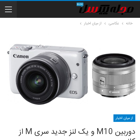
خانه
عکاسی
از میان اخبار
از میان اخبار
دوربین M10 و یک لنز جدید سری M از