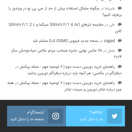
عليرضا
در
چگونه مشکل استفاده بیش از حد از سی پی یو در ویندوز را
برطرف کنیم؟
علی
در
مقایسه لنز‌های 50mm F/1.4 Art سیگما و 50mm F/1.2 L
کانن
sajjad
در
نسخه جدید فرم‌ویر DJI OSMO منتشر شد
عسل
در
۲۵ عکس نهایی جایزه منتخب مردم عکاس حیات‌وحش سال
۲۰۲۴
راهنمای خرید دوربین دست دوم | ۷ توصیه مهم - مجله پیکسل
در
دیافراگم در عکاسی؛ هر آنچه باید درباره دیافراگم دوربین بدانید
راهنمای خرید دوربین دست دوم | ۷ توصیه مهم - مجله پیکسل
در
همه
چیز درباره شاتر دوربین و سرعت شاتر
Twitter
اینستاگرام
ما را دنبال کنید
صفحه ما را دنبال کنید