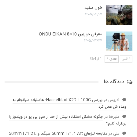
خون سفید
۱۴۰۵/۰۴/۰۷
معرفی دوربین ONDU EIKAN 8×10
۱۴۰۵/۰۳/۲۷
قبلی
بعدی
1 از 364
دیدگاه ها
ادریس
در
بررسی Hasselblad X2D II 100C: هاسلبلاد سرانجام به
وعده‌‌اش عمل کرد
عليرضا
در
چگونه مشکل استفاده بیش از حد از سی پی یو در ویندوز را
برطرف کنیم؟
علی
در
مقایسه لنز‌های 50mm F/1.4 Art سیگما و 50mm F/1.2 L