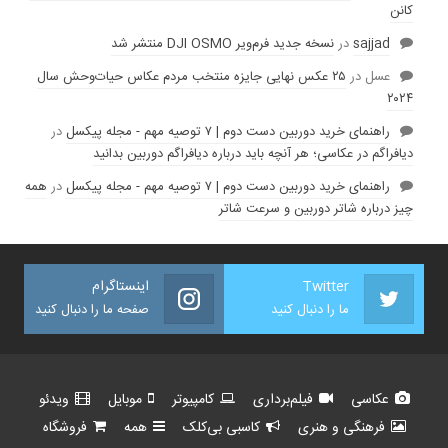
کانن
sajjad
در
نسخه جدید فرم‌ویر DJI OSMO منتشر شد
عسل
در
۲۵ عکس نهایی جایزه منتخب مردم عکاس حیات‌وحش سال
۲۰۲۴
راهنمای خرید دوربین دست دوم | ۷ توصیه مهم - مجله پیکسل
در
دیافراگم در عکاسی؛ هر آنچه باید درباره دیافراگم دوربین بدانید
راهنمای خرید دوربین دست دوم | ۷ توصیه مهم - مجله پیکسل
در
همه
چیز درباره شاتر دوربین و سرعت شاتر
Twitter
اینستاگرام
ما را دنبال کنید
صفحه ما را دنبال کنید
عکاسی
فیلم‌برداری
کامپیوتر
موبایل
ویدئو
فرهنگی و هنری
کاسبی بی‌کلک
همه
فروشگاه