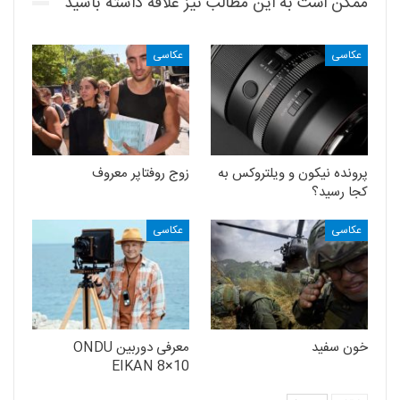
ممکن است به این مطالب نیز علاقه داشته باشید
عکاسی
عکاسی
پرونده نیکون و ویلتروکس به
زوج روفتاپر معروف
کجا رسید؟
عکاسی
عکاسی
خون سفید
معرفی دوربین ONDU
EIKAN 8×10