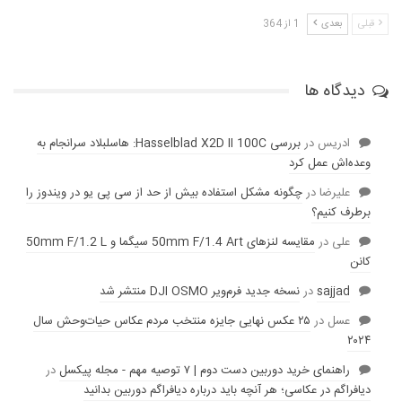
قبلی
بعدی
1 از 364
دیدگاه ها
ادریس
در
بررسی Hasselblad X2D II 100C: هاسلبلاد سرانجام به
وعده‌‌اش عمل کرد
عليرضا
در
چگونه مشکل استفاده بیش از حد از سی پی یو در ویندوز را
برطرف کنیم؟
علی
در
مقایسه لنز‌های 50mm F/1.4 Art سیگما و 50mm F/1.2 L
کانن
sajjad
در
نسخه جدید فرم‌ویر DJI OSMO منتشر شد
عسل
در
۲۵ عکس نهایی جایزه منتخب مردم عکاس حیات‌وحش سال
۲۰۲۴
راهنمای خرید دوربین دست دوم | ۷ توصیه مهم - مجله پیکسل
در
دیافراگم در عکاسی؛ هر آنچه باید درباره دیافراگم دوربین بدانید