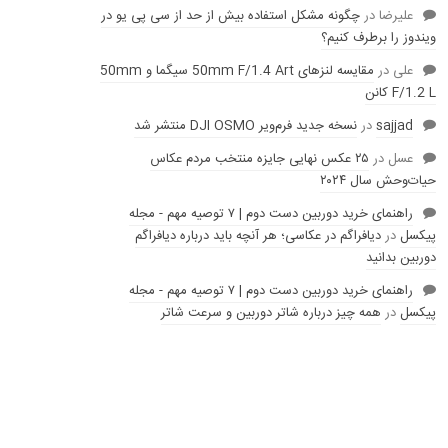
عليرضا
در
چگونه مشکل استفاده بیش از حد از سی پی یو در
ویندوز را برطرف کنیم؟
علی
در
مقایسه لنز‌های 50mm F/1.4 Art سیگما و 50mm
F/1.2 L کانن
sajjad
در
نسخه جدید فرم‌ویر DJI OSMO منتشر شد
عسل
در
۲۵ عکس نهایی جایزه منتخب مردم عکاس
حیات‌وحش سال ۲۰۲۴
راهنمای خرید دوربین دست دوم | ۷ توصیه مهم - مجله
پیکسل
در
دیافراگم در عکاسی؛ هر آنچه باید درباره دیافراگم
دوربین بدانید
راهنمای خرید دوربین دست دوم | ۷ توصیه مهم - مجله
پیکسل
در
همه چیز درباره شاتر دوربین و سرعت شاتر