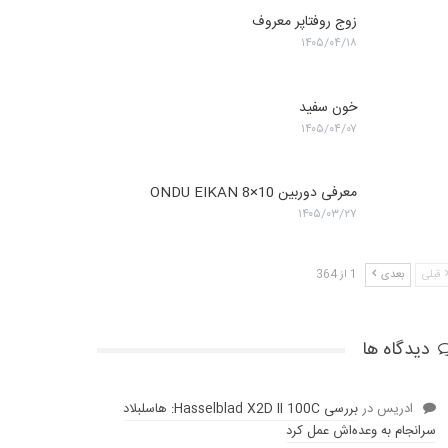
زوج روفتاپر معروف
۱۴۰۵/۰۴/۱۸
خون سفید
۱۴۰۵/۰۴/۰۷
معرفی دوربین ONDU EIKAN 8×10
۱۴۰۵/۰۳/۲۷
قبلی
بعدی
1 از 364
دیدگاه ها
ادریس
در
بررسی Hasselblad X2D II 100C: هاسلبلاد
سرانجام به وعده‌‌اش عمل کرد