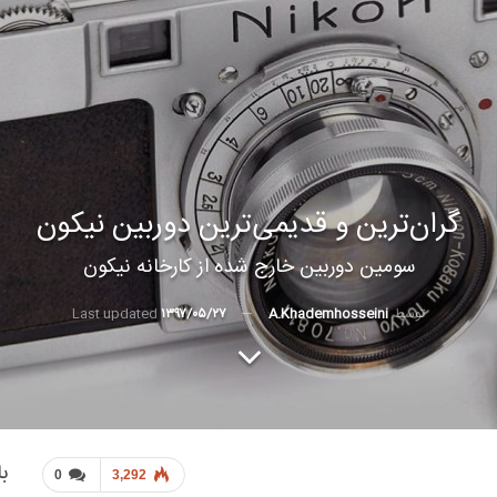
گران‌ترین و قدیمی‌ترین دوربین نیکون
سومین دوربین خارج شده از کارخانه نیکون
توسط
A.khademhosseini
Last updated
۱۳۹۷/۰۵/۲۷
با
0
3,292