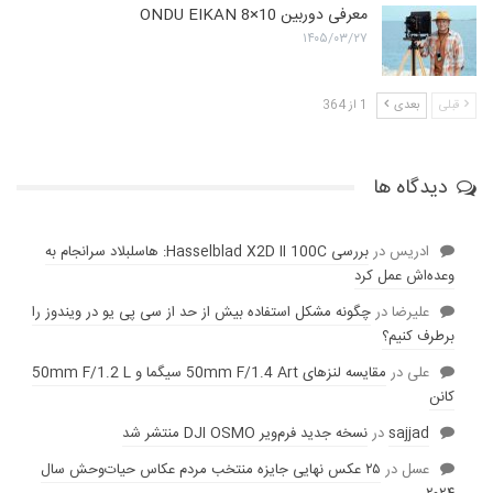
معرفی دوربین ONDU EIKAN 8×10
۱۴۰۵/۰۳/۲۷
قبلی
بعدی
1 از 364
دیدگاه ها
ادریس
در
بررسی Hasselblad X2D II 100C: هاسلبلاد سرانجام به
وعده‌‌اش عمل کرد
عليرضا
در
چگونه مشکل استفاده بیش از حد از سی پی یو در ویندوز را
برطرف کنیم؟
علی
در
مقایسه لنز‌های 50mm F/1.4 Art سیگما و 50mm F/1.2 L
کانن
sajjad
در
نسخه جدید فرم‌ویر DJI OSMO منتشر شد
عسل
در
۲۵ عکس نهایی جایزه منتخب مردم عکاس حیات‌وحش سال