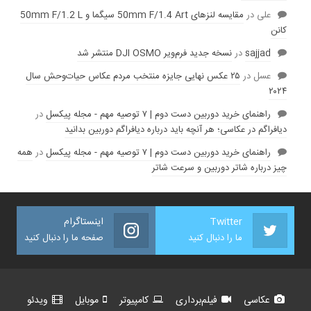
علی
در
مقایسه لنز‌های 50mm F/1.4 Art سیگما و 50mm F/1.2 L
کانن
sajjad
در
نسخه جدید فرم‌ویر DJI OSMO منتشر شد
عسل
در
۲۵ عکس نهایی جایزه منتخب مردم عکاس حیات‌وحش سال
۲۰۲۴
راهنمای خرید دوربین دست دوم | ۷ توصیه مهم - مجله پیکسل
در
دیافراگم در عکاسی؛ هر آنچه باید درباره دیافراگم دوربین بدانید
راهنمای خرید دوربین دست دوم | ۷ توصیه مهم - مجله پیکسل
در
همه
چیز درباره شاتر دوربین و سرعت شاتر
Twitter
اینستاگرام
ما را دنبال کنید
صفحه ما را دنبال کنید
عکاسی
فیلم‌برداری
کامپیوتر
موبایل
ویدئو