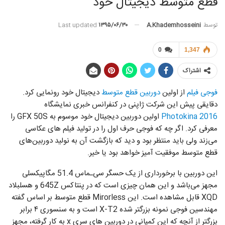
قطع متوسط دیجیتال خود
توسط
A.khademhosseini
Last updated
۱۳۹۵/۰۶/۳۰
0
1,347
اشتراک
فوجی فیلم
از اولین
دوربین قطع متوسط
دیجیتال خود رونمایی کرد.
دقایقی پیش این شرکت ژاپنی در کنفرانس خبری نمایشگاه
Photokina 2016
اولین دوربین دیجیتال خود موسوم به GFX 50S را
معرفی کرد. اگر چه که فوجی حرف اول را در تولید فیلم های عکاسی
‌می‌زند ولی باید منتظر بود و دید که بازگشت آن به نولید دوربین‌های
قطع متوسط موفقیت آمیز خواهد بود یا خیر.
این دوربین با برخورداری از یک حسگر سی‌ـماس 51.4 مگاپیکسلی
مجهز می‌باشد و این همان چیزی است که در پنتاکس 645Z و هسلبلاد
XQD قابل مشاهده است. این Mirorless قطع متوسط بر اساس گفته
مهندسین فوجی نمونه بزرگتر شده X-T2 است و به سنسوری ۴ برابر
بزرگتر از آنچه که این کمپانی در دوربین های سری x به کار گرفته، مجهز