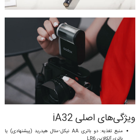
ویژگی‌های اصلی iA32
منبع تغذیه: دو باتری AA نیکل-متال هیدرید (پیشنهادی) یا
باتری آلکالاین LR6