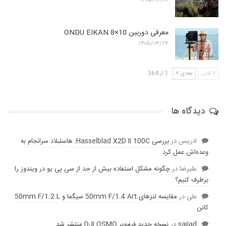
معرفی دوربین ONDU EIKAN 8×10
۱۴۰۵/۰۳/۲۷
قبلی
بعدی
1 از 364
دیدگاه ها
ادریس
در
بررسی Hasselblad X2D II 100C: هاسلبلاد سرانجام به
وعده‌‌اش عمل کرد
عليرضا
در
چگونه مشکل استفاده بیش از حد از سی پی یو در ویندوز را
برطرف کنیم؟
علی
در
مقایسه لنز‌های 50mm F/1.4 Art سیگما و 50mm F/1.2 L
کانن
sajjad
در
نسخه جدید فرم‌ویر DJI OSMO منتشر شد