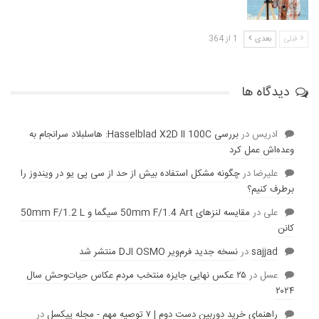
قبلی
بعدی
1 از 364
دیدگاه ها
ادریس
در
بررسی Hasselblad X2D II 100C: هاسلبلاد سرانجام به
وعده‌‌اش عمل کرد
عليرضا
در
چگونه مشکل استفاده بیش از حد از سی پی یو در ویندوز را
برطرف کنیم؟
علی
در
مقایسه لنز‌های 50mm F/1.4 Art سیگما و 50mm F/1.2 L
کانن
sajjad
در
نسخه جدید فرم‌ویر DJI OSMO منتشر شد
عسل
در
۲۵ عکس نهایی جایزه منتخب مردم عکاس حیات‌وحش سال
۲۰۲۴
راهنمای خرید دوربین دست دوم | ۷ توصیه مهم - مجله پیکسل
در