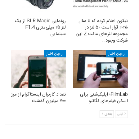
نیکون اعلام کرده که تا سال
رونمایی SLR Magic از یک
۲۰۲۵ قرار است ۵۰ لنز در
لنز ۲۵ میلی‌متری F1.4
مجموعه لنزهای مانت Z این
سینمایی
شرکت وجود…
از میان اخبار
از میان اخبار
FilmLab؛ اپلیکیشنی برای
تعداد کاربران اینستاگرام از مرز
اسکن فیلم‌های نگاتیو
۷۰۰ میلیون گذشت
قبلی
بعدی