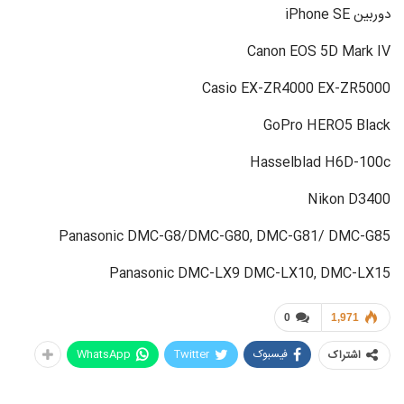
دوربین iPhone SE
Canon EOS 5D Mark IV
Casio EX-ZR4000 EX-ZR5000
GoPro HERO5 Black
Hasselblad H6D-100c
Nikon D3400
Panasonic DMC-G8/DMC-G80, DMC-G81/ DMC-G85
Panasonic DMC-LX9 DMC-LX10, DMC-LX15
0
1,971
فیسبوک
Twitter
WhatsApp
اشتراک