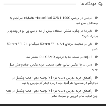
دیدگاه ها
ادریس
در
بررسی Hasselblad X2D II 100C: هاسلبلاد سرانجام به
وعده‌‌اش عمل کرد
عليرضا
در
چگونه مشکل استفاده بیش از حد از سی پی یو در ویندوز را
برطرف کنیم؟
علی
در
مقایسه لنز‌های 50mm F/1.4 Art سیگما و 50mm F/1.2 L
کانن
sajjad
در
نسخه جدید فرم‌ویر DJI OSMO منتشر شد
عسل
در
۲۵ عکس نهایی جایزه منتخب مردم عکاس حیات‌وحش سال
۲۰۲۴
راهنمای خرید دوربین دست دوم | ۷ توصیه مهم - مجله پیکسل
در
دیافراگم در عکاسی؛ هر آنچه باید درباره دیافراگم دوربین بدانید
راهنمای خرید دوربین دست دوم | ۷ توصیه مهم - مجله پیکسل
در
همه
چیز درباره شاتر دوربین و سرعت شاتر