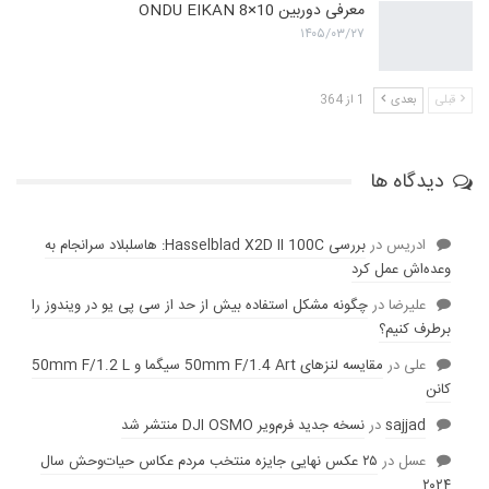
معرفی دوربین ONDU EIKAN 8×10
۱۴۰۵/۰۳/۲۷
قبلی
بعدی
1 از 364
دیدگاه ها
ادریس
در
بررسی Hasselblad X2D II 100C: هاسلبلاد سرانجام به
وعده‌‌اش عمل کرد
عليرضا
در
چگونه مشکل استفاده بیش از حد از سی پی یو در ویندوز را
برطرف کنیم؟
علی
در
مقایسه لنز‌های 50mm F/1.4 Art سیگما و 50mm F/1.2 L
کانن
sajjad
در
نسخه جدید فرم‌ویر DJI OSMO منتشر شد
عسل
در
۲۵ عکس نهایی جایزه منتخب مردم عکاس حیات‌وحش سال
۲۰۲۴