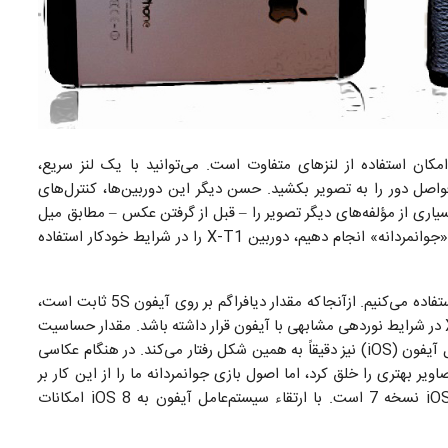
کان استفاده از لنز‌های متفاوت است. می‌توانید با یک لنز‌ سریع،
 فواصل دور را به تصویر بکشید. حسن دیگر این دوربین‌ها، کنترل‌های
سیاری از مؤلفه‌‌های دیگر تصویر را – قبل از گرفتن عکس – مطابق میل
خود تغییر دهید. برای آنکه بتوانیم این مقایسه را در حالتی «جوانمردانه» انجام دهیم، دوربین X-T1 را در شرایط خودکار استفاده
بر روی دوربین X-T1 از لنز 18 میلی‌متری با دیافراگم f/2 استفاده می‌کنیم. ازآنجاکه مقدار دیافراگم بر روی آیفون 5S ثابت است،
مقدار دیافراگم را بر روی f/2.2 قفل می‌کنیم تا دوربین X-T1 در شرایط نوردهی مشابهی با آیفون قرار داشته باشد. مقدار حساسیت
(ISO) و شاتر را به‌صورت خودکار تنظیم می‌کنیم. سیستم‌عامل آیفون (iOS) نیز دقیقاً به همین شکل رفتار می‌کند. در هنگام عکاسی
نظیم مقدار حساسیت (ISO) یا شاتر، تصاویر بهتری را خلق کرد، اما اصول بازی جوانمردانه ما را از این کار بر
حذر داشت. البته این محدودیت‌ها ناشی از سیستم‌عامل iOS نسخه 7 است. با ارتقاء سیستم‌عامل آیفون به iOS 8 امکانات