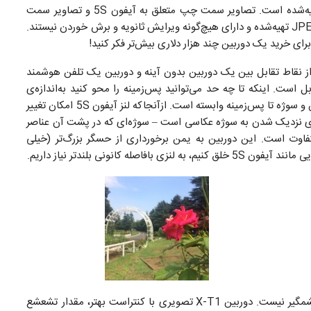
با هر دو ابزار در نور و شرایط محیطی یکسان، تصاویری تهیه‌شده است. تصاویر سمت چپ متعلق به آیفون 5S و تصاویر سمت
راست متعلق به دوربین X-T1 است. تصاویر همه در قالب JPEG تهیه‌شده و دارای هیچ‌گونه ویرایش ثانویه و برش خوردن نیستند.
برای خرید یک دوربین چند هزار دلاری بیش‌تر فکر کنید!
به تصویر کشیدن هایلات‌ها (Highlights) یکی از نقاط تقابل بین یک دوربین بدون آینه و دوربین یک تلفن هوشمند
ل است. اینکه تا چه حد می‌توانید پس‌زمینه را محو کنید به‌اندازه‌ی
دیافراگم لنز، فاصله‌ی کانونی لنز و هردو فاصله سوژه تا دوربین و سوژه تا پس‌زمینه وابسته است. ازآنجاکه لنز آیفون 5S امکان تغییر
 لنزی نزدیک شدن به سوژه عکاسی است – سوژه‌ای که در پشت آن عناصر
باشد. وضعیت برای دوربین X-T1 کاملاً متفاوت است. این دوربین به یمن برخورداری از حسگر بزرگ‌تر (خیلی
 کانونی بلند‌تر نیاز داریم.
در عکس‌برداری در نور روز و از طبیعت، تفاوت‌ها آن‌قدر چشمگیر نیست. دوربین X-T1 تصویری با کنتراست بهتر، مقدار تشعشع