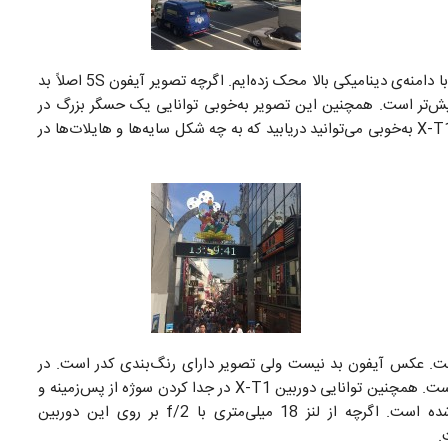
در مقایسه‌ای دیگر، این دو ابزار را در محیطی با جزئیات زیاد با دامنه‌ی دینامیکی بالا محک زده‌ایم. اگرچه تصویر آیفون 5S اصلاً بد
ز دوربین X-T1 دارای جزئیات بیش‌تر است. همچنین این تصویر به‌خوبی توانایی یک حسگر بزرگ در
ترسیم دامنه دینامیکی بالا نشان می‌دهد. در تصویر دوربین X-T1 به‌خوبی می‌توانید دریابید که به چه شکل سایه‌ها و هایلات‌ها در
ت. عکس آیفون بد نیست ولی تصویر دارای رنگ‌بندی کدر است. در
وجه دیگر، قسمت داخل فروشگاه در تصویر آیفون تاریک‌تر است. همچنین توانایی دوربین X-T1 در جدا کردن سوژه از پس‌زمینه و
هدایت چشم مخاطب به‌سوی سوژه به‌خوبی بازآفرینی شده است. اگرچه از لنز 18 میلی‌متری با f/2 بر روی این دوربین
.