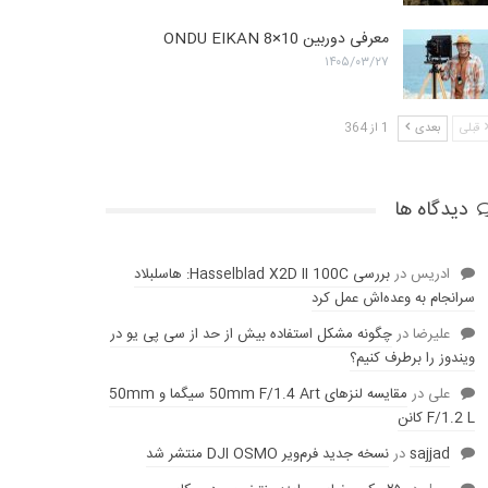
معرفی دوربین ONDU EIKAN 8×10
۱۴۰۵/۰۳/۲۷
قبلی
بعدی
1 از 364
دیدگاه ها
ادریس
در
بررسی Hasselblad X2D II 100C: هاسلبلاد
سرانجام به وعده‌‌اش عمل کرد
عليرضا
در
چگونه مشکل استفاده بیش از حد از سی پی یو در
ویندوز را برطرف کنیم؟
علی
در
مقایسه لنز‌های 50mm F/1.4 Art سیگما و 50mm
F/1.2 L کانن
sajjad
در
نسخه جدید فرم‌ویر DJI OSMO منتشر شد