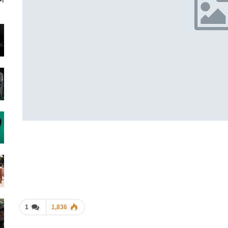
آخ
1
1,836