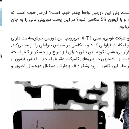
ربین فوق‌العاده‌ای است، ولی این دوربین واقعاً چقدر خوب است؟ آن‌قدر خوب است که
دوربین‌های چند هزار دلاری و لنز‌های گران‌قیمت را رها کنیم و با آیفون 5S عکاسی کنیم؟ در این پست دوربینی عالی را به جان
برای این کار به سراغ آخرین دوربین فوق‌العاده‌ی بدون آینه‌ی شرکت فوجی، یعنی X-T1، می‌رویم. این دوربین خوش‌ساخت دارای
و امکانات فراوانی که دارد، عکاسی در مقیاس حرفه‌ای را عرضه می‌کند.
 دیگر تلفن همراه هوشمند Apple iPhone 5S را قرار می‌دهیم. اگرچه این تلفن دارای لنز سریع‌تر و حسگر بزرگ‌تر است،
از ساده‌ترین دوربین‌های کامپکت عقب‌تر است. اما تلفن آیفون از
سلاحی مخفی بهره می‌برد. نقطه قوت عکاسی با آیفون در مغر این تلفن – پردازشگر A7، پردازش سیگنال دیجیتال تصویر و