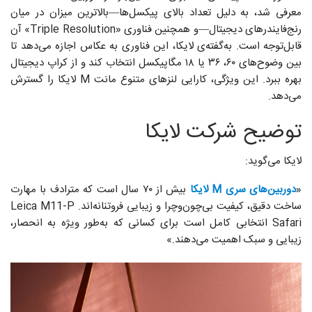
معرفی شد، به دلیل تعداد بالای پیکسل‌ها—بالاترین میزان در میان
رنج‌فایندرهای دیجیتال—و همچنین فناوری «Triple Resolution» آن
قابل‌توجه است. به‌گفته‌ی لایکا، این فناوری به عکاس اجازه می‌دهد تا
بین وضوح‌های ۶۰، ۳۶ یا ۱۸ مگاپیکسل انتخاب کند و از کراپ دیجیتال
بهره ببرد. این ویژگی، کارایی لنزهای متنوع مانت M لایکا را گسترش
می‌دهد.
توضیح شرکت لایکا
لایکا می‌گوید:
«
دوربین‌های سری M لایکا
بیش از ۷۰ سال است که مترادف با مهارت
ساخت دقیق، کیفیت بی‌چون‌وچرا و زیبایی فروتنانه‌اند. Leica M11-P
Safari انتخابی کامل است برای کسانی که به‌طور ویژه به انحصار،
زیبایی و سبک اهمیت می‌دهند.»