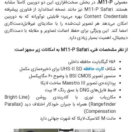
معمولی
M11-P
، در بخش سخت‌افزاری، این دو دوربین کاملاً مشابه
هستند. M11-P Safari نیز مانند نسخه‌ استاندارد از فناوری پیشرفته‌
Content Credentials بهره می‌برد؛ قابلیتی نوآورانه که به دوربین
امکان می‌دهد هر تصویر ثبت‌شده را با متادیتای غیرقابل‌دست‌کاری
امضا کند. این ویژگی برای حفظ اصالت تصاویر و مقابله با دست‌کاری
دیجیتال، اهمیت بسیار زیادی دارد.
از نظر مشخصات فنی، M11-P Safari به امکانات زیر مجهز است:
۲۵۶ گیگابایت حافظه‌ داخلی
شکاف
کارت حافظه
UHS-II SD برای ذخیره‌سازی مکمل
سنسور تصویر BSI CMOS با وضوح ۶۰ مگاپیکسل
پردازنده‌ی تصویر Maestro III ساخت لایکا
ضبط فایل‌های DNG با عمق رنگ ۱۴ بیت
مکان‌یاب نوری با کادربندی روشن (Bright-Line
Rangefinder) همراه با جبران خودکار اختلاف دید (Parallax
Compensation)
مانت M کلاسیک لایکا که شهرت جهانی دارد