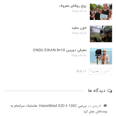
زوج روفتاپر معروف
۱۴۰۵/۰۴/۱۸
خون سفید
۱۴۰۵/۰۴/۰۷
معرفی دوربین ONDU EIKAN 8×10
۱۴۰۵/۰۳/۲۷
قبلی
بعدی
1 از 364
دیدگاه ها
ادریس
در
بررسی Hasselblad X2D II 100C: هاسلبلاد سرانجام به
وعده‌‌اش عمل کرد