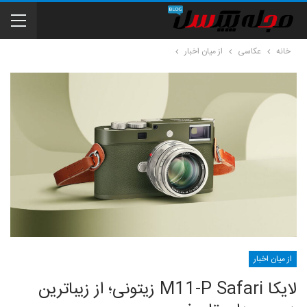
خانه
عکاسی
از میان اخبار
از میان اخبار
لایکا M11-P Safari زیتونی؛ از زیباترین