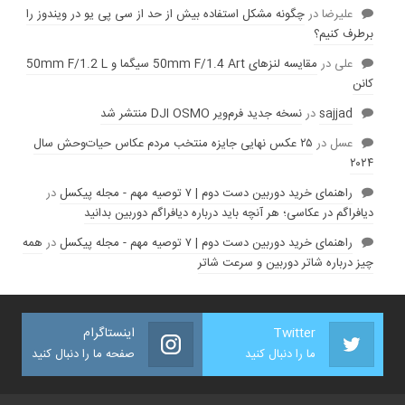
عليرضا
در
چگونه مشکل استفاده بیش از حد از سی پی یو در ویندوز را
برطرف کنیم؟
علی
در
مقایسه لنز‌های 50mm F/1.4 Art سیگما و 50mm F/1.2 L
کانن
sajjad
در
نسخه جدید فرم‌ویر DJI OSMO منتشر شد
عسل
در
۲۵ عکس نهایی جایزه منتخب مردم عکاس حیات‌وحش سال
۲۰۲۴
راهنمای خرید دوربین دست دوم | ۷ توصیه مهم - مجله پیکسل
در
دیافراگم در عکاسی؛ هر آنچه باید درباره دیافراگم دوربین بدانید
راهنمای خرید دوربین دست دوم | ۷ توصیه مهم - مجله پیکسل
در
همه
چیز درباره شاتر دوربین و سرعت شاتر
Twitter
اینستاگرام
ما را دنبال کنید
صفحه ما را دنبال کنید