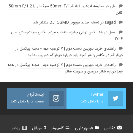
علی
در
مقایسه لنز‌های 50mm F/1.4 Art سیگما و 50mm F/1.2 L
کانن
sajjad
در
نسخه جدید فرم‌ویر DJI OSMO منتشر شد
عسل
در
۲۵ عکس نهایی جایزه منتخب مردم عکاس حیات‌وحش سال
۲۰۲۴
راهنمای خرید دوربین دست دوم | ۷ توصیه مهم - مجله پیکسل
در
دیافراگم در عکاسی؛ هر آنچه باید درباره دیافراگم دوربین بدانید
راهنمای خرید دوربین دست دوم | ۷ توصیه مهم - مجله پیکسل
در
همه
چیز درباره شاتر دوربین و سرعت شاتر
Twitter
اینستاگرام
ما را دنبال کنید
صفحه ما را دنبال کنید
عکاسی
فیلم‌برداری
کامپیوتر
موبایل
ویدئو