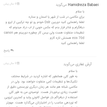
Hamidreza Babaei
می‌گوید
9 سال پیش
با سلام
برای عکاسی در شب از شهر یا اسمان و ستاره
لطفا راهنمایی کنید دوربین Dslr خودم رو تو چه ترکیبی از ایزو و
دیافگرام و شاتر قرار بدم که عکس خوبی از اب دراد میدونم که
تنظیمات متفاوت هست ولی بیس کار چطوره دوربینم هم canon
eos 70d هستش تازه کارم .
لطفا راهنمایی کنید
پاسخ
آرش غفاری
می‌گوید
9 سال پیش
با سلام.
به طور کلی همانطور که اشاره کردید در شرایط مختلف
تکنیک‌ها و تنظیمات کمی متفاوت خواهند بود. ولی در
عکاسی شبانه هم مانند هر زمان دیگری نورسنجی دقیق از
اهمیت زیادی برخوردار هست. توصیه‌ی من به طور کلی
استفاده از دیافراگم باز، فواصل کانونی واید و کمترین ایزویی
که نوردهی مناسب را در اختیارتان می‌گذارد هست. مهم‌تر