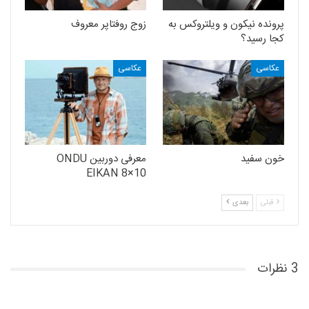
پرونده نیکون و ویلتروکس به
زوج روفتاپر معروف
کجا رسید؟
عکاسی
عکاسی
خون سفید
معرفی دوربین ONDU
EIKAN 8×10
قبلی
بعدی
3 نظرات