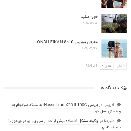
خون سفید
۱۴۰۵/۰۴/۰۷
معرفی دوربین ONDU EIKAN 8×10
۱۴۰۵/۰۳/۲۷
قبلی
بعدی
1 از 364
دیدگاه ها
ادریس
در
بررسی Hasselblad X2D II 100C: هاسلبلاد سرانجام به
وعده‌‌اش عمل کرد
عليرضا
در
چگونه مشکل استفاده بیش از حد از سی پی یو در ویندوز را
برطرف کنیم؟