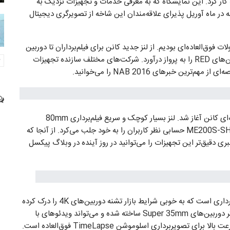
ه کار کرد. این نمایشگاه که به معرفی خدمات و تجهیزات نزدیک به
ه در ماه آوریل پذیرای علاقه‌مندان این شاخه از تصویرگری دیجیتال
های داغ و محصولات فوق‌العاده‌ای بودیم. از لنز جدید کانن برای فیلم‌برداران تا دوربین
4K جدید سونی و پرنده جدید شرکت DJI که می‌تواند دوربین‌های RED را به پرواز درآورد. شرکت‌های مختلف سازنده تجهیزات
ن خبرهای NAB 2016 را می‌خوانید.
روز نخست این نمایشگاه با معرفی تجهیزات فیلم‌برداری حرفه‌ای کانن آغاز شد. لنز بسیار کوچک و سریع فیلم‌برداری 80mm
T4.4Zoom کانن، گریپ ZSG-C10 و دوربین چند منظوره ME200S-SH حسابی نظر کاربران را به خود جلب می‌کرد. از آنجا که
 دقیق‌تر این تجهیزات را می‌توانید در روز آینده در وبلاگ پیکسل
سونی هم یکی از شرکت‌های فعال در زمینه دوربین‌های فیلم‌برداری است که به خوبی شرایط بازار تشنه دوربین‌های 4K را درک کرده
است. دوربین جدید HDC-4800 با حسگری هم اندازه حسگر دوربین‌های Super 35mm ساخته شده و می‌تواند ویدئو‌های با
رزولوشن 4K را با سرعت 480 فریم بر ثانیه ضبط کند. این سرعت بالا برای تصویربرداری اسلوموشن TimeLapse فوق‌العاده است.