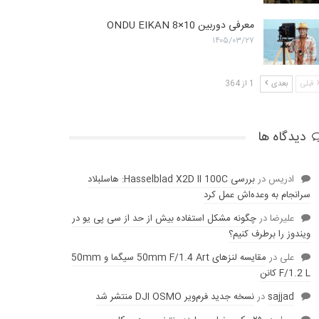
معرفی دوربین ONDU EIKAN 8×10
۱۴۰۵/۰۳/۲۷
قبلی
بعدی
1 از 364
دیدگاه ها
ادریس
در
بررسی Hasselblad X2D II 100C: هاسلبلاد
سرانجام به وعده‌‌اش عمل کرد
عليرضا
در
چگونه مشکل استفاده بیش از حد از سی پی یو در
ویندوز را برطرف کنیم؟
علی
در
مقایسه لنز‌های 50mm F/1.4 Art سیگما و 50mm
F/1.2 L کانن
sajjad
در
نسخه جدید فرم‌ویر DJI OSMO منتشر شد