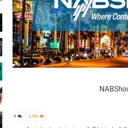
آخ
0
1,758