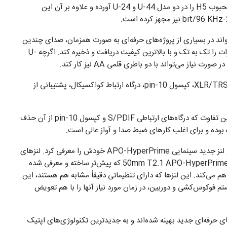
H5 و H6 می‌شناسیم. این شرکت قابلیت‌های موفق رکوردر محبوب H5 را در دو مدل U-44 و U-24 آورده و علاوه بر آن این
روجی می‌تواند در بسیاری از پروژه‌های حرفه‌ای به صورت همزمان، صدای چندین
منبع صوتی مانند میکروفون‌ها، کامپیوتر، iPad، و دیگر تجهیزات را تک به تک و با بالاترین کیفیت دریافت و ذخیره کند. اگرچه U-
تقریباً تمامی امکانات ضبط صدای حرفه‌ای مانند ورودی‌های XLR/TRS، کپسول 10-pin، درگاه ارتباط کواکسیکال، پشتیبانی از
مدل U-24 نیز تقریباً شبیه مدل پیشرفته‌تر خودش است، با این تفاوت که درگاه‌های ارتباطی S/PDIF و کپسول 10-pin از آن حذف
ک بوده و برای اغلب کارهای ضبط صدا و آواز عالی است.
شرکت انگلیسی SLR Magic سازنده لنز‌های سینمایی هم دو لنز جدید سینمایی APO-HyperPrime خودش را معرفی کرد. لنز‌های
25mm T2.1 و 85mm T2.1 پرایم این شرکت، در کنار لنز 50mm T2.1 APO-HyperPrime که پیش‌تر ساخته و معرفی شده
اهم می‌کند. این لنز‌ها که دارای تنظیماتی دقیقاً مشابه هم هستند، این
یستم فوکوس‌کشی و دوربین، در زمان مورد نیاز آنها را با هم تعویض
ای فیلم‌برداری با رزولوشن 4K با دوربین‌های حرفه‌ای جدید بهینه شده‌اند و به جدید‌ترین تکنولوژی‌های اپتیک