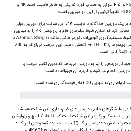
در واقع این دوربین را می‌توان ترکیبی از دو دوربین پرطرفدار F5 و F55 سونی به حساب آورد که یکی به خاطر قابلیت ضبط 4K و
البته این تنها تلاش سونی در زمینه فیلم‌برداری 4K نبود. علاوه بر یک دوربین جداگانه با قابلیت 4K، این شرکت برای دوربین قبلی
خودش یعنی Sony PXW-FS5 هم یک نرم‌افزار به روز‌رسانی معرفی کرد که امکان ضبط فیلم‌های خام با رزولوشن 4K را به دوربین
می‌دهد. این ویدئو‌ها می‌توانند به صورت استریم (خروجی و ضبط مستقیم) روی تجهیزات رکوردر جانبی مانند Atomos Shogun با
سرعت 60 فریم بر ثانیه ضبط شوند. البته در صورتی که رزولوشن ویدئو‌ها را تا Full HD کاهش دهید، این سرعت می‌تواند به 240
ی کاملاً کافی است.
خودکار نوردهی را نیز به دوربین می‌دهد که بدون تغییر سرعت و
ی 600 دلار قیمت‌گذاری شده است!
عرفی کرد. نمایشگر‌های جانبی دوربین‌های فیلم‌برداری این شرکت همیشه
بسیار معروف بودند و Shogun Inferno جدید‌ترین و حرفه‌ای‌ترین نمایشگر و رکوردر این شرکت است که با ابعاد 7 اینچ و رزولوشن
1920×1200 پیکسل، می‌تواند ویدئو‌هایی با عمق رنگ 10 بیت را نمایش دهد. عمق رنگ 10 بیت محدوده گسترده‌ای از رنگ‌ها
است که حتی بسیاری از نمایشگر‌های حرفه‌ای ویرایش عکس نیز از آن بی‌بهره هستند. امکان ضبط ویدئو‌های 4K 60fps و