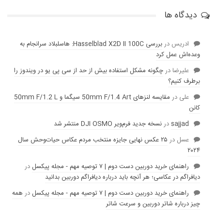
دیدگاه ها
ادریس
در
بررسی Hasselblad X2D II 100C: هاسلبلاد سرانجام به
وعده‌‌اش عمل کرد
عليرضا
در
چگونه مشکل استفاده بیش از حد از سی پی یو در ویندوز را
برطرف کنیم؟
علی
در
مقایسه لنز‌های 50mm F/1.4 Art سیگما و 50mm F/1.2 L
کانن
sajjad
در
نسخه جدید فرم‌ویر DJI OSMO منتشر شد
عسل
در
۲۵ عکس نهایی جایزه منتخب مردم عکاس حیات‌وحش سال
۲۰۲۴
راهنمای خرید دوربین دست دوم | ۷ توصیه مهم - مجله پیکسل
در
دیافراگم در عکاسی؛ هر آنچه باید درباره دیافراگم دوربین بدانید
راهنمای خرید دوربین دست دوم | ۷ توصیه مهم - مجله پیکسل
در
همه
چیز درباره شاتر دوربین و سرعت شاتر