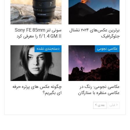
برترین عکس‌های ۲۰۲۴ نشنال
سونی لنز Sony FE 85mm
جئوگرافیک
f/1.4 GM II را معرفی کرد
عکاسی نجومی
دسته‌بندی نشده
عکاسی نجومی: رنگ در
چگونه عکس های پرتره حرفه
عکاسی منظره با ستارگان
ای بگیریم؟
قبلی
بعدی