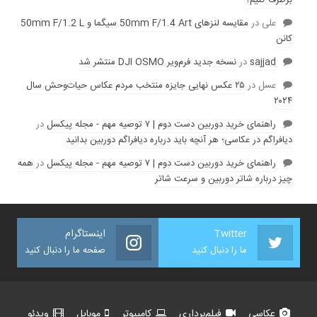
برطرف کنیم؟
علی
در
مقایسه لنز‌های 50mm F/1.4 Art سیگما و 50mm F/1.2 L
کانن
sajjad
در
نسخه جدید فرم‌ویر DJI OSMO منتشر شد
عسل
در
۲۵ عکس نهایی جایزه منتخب مردم عکاس حیات‌وحش سال
۲۰۲۴
راهنمای خرید دوربین دست دوم | ۷ توصیه مهم - مجله پیکسل
در
دیافراگم در عکاسی؛ هر آنچه باید درباره دیافراگم دوربین بدانید
راهنمای خرید دوربین دست دوم | ۷ توصیه مهم - مجله پیکسل
در
همه
چیز درباره شاتر دوربین و سرعت شاتر
Twitter
اینستاگرام
ما را دنبال کنید
صفحه ما را دنبال کنید
عکاسی
فیلم‌برداری
کامپیوتر
موبایل
ویدئو