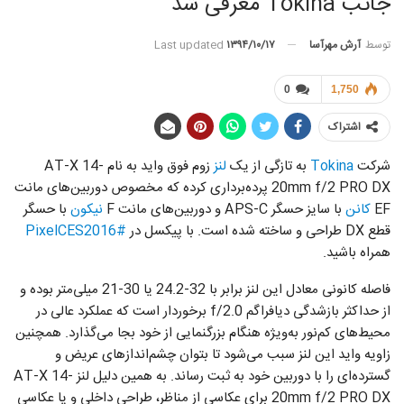
جانب Tokina معرفی شد
توسط
آرش مهرآسا
Last updated
۱۳۹۴/۱۰/۱۷
0
1,750
اشتراک
شرکت
Tokina
به تازگی از یک
لنز
زوم فو‌ق‌ واید به نام AT-X 14-
20mm f/2 PRO DX پرده‌برداری کرده که مخصوص دوربین‌های مانت
EF
کانن
با سایز حسگر APS-C و دوربین‌های مانت F
نیکون
با حسگر
قطع DX طراحی و ساخته شده است. با پیکسل در
#PixelCES2016
همراه باشید.
فاصله کانونی معادل این لنز برابر با 32-24.2 یا 30-21 میلی‌متر بوده و
از حداکثر بازشدگی دیافراگم f/2.0 برخوردار است که عملکرد عالی در
محیط‌های کم‌نور به‌ویژه هنگام بزرگنمایی از خود بجا می‌گذارد. همچنین
زاویه واید این لنز سبب می‌شود تا بتوان چشم‌انداز‌های عریض و
گسترده‌ای را با دوربین خود به ثبت رساند. به همین دلیل لنز AT-X 14-
20mm f/2 PRO DX برای عکاسی از مناظر، طراحی داخلی و یا عکاسی