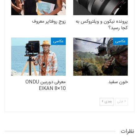
پرونده نیکون و ویلتروکس به
زوج روفتاپر معروف
کجا رسید؟
عکاسی
عکاسی
خون سفید
معرفی دوربین ONDU
EIKAN 8×10
قبلی
بعدی
نظرات