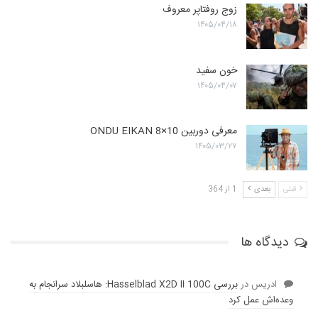
زوج روفتاپر معروف
۱۴۰۵/۰۴/۱۸
خون سفید
۱۴۰۵/۰۴/۰۷
معرفی دوربین ONDU EIKAN 8×10
۱۴۰۵/۰۳/۲۷
قبلی
بعدی
1 از 364
دیدگاه ها
ادریس
در
بررسی Hasselblad X2D II 100C: هاسلبلاد سرانجام به
وعده‌‌اش عمل کرد