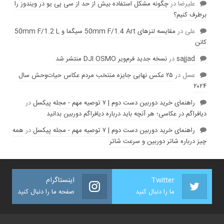
عليرضا
در
چگونه مشکل استفاده بیش از حد از سی پی یو در ویندوز را
برطرف کنیم؟
علی
در
مقایسه لنز‌های 50mm F/1.4 Art سیگما و 50mm F/1.2 L
کانن
sajjad
در
نسخه جدید فرم‌ویر DJI OSMO منتشر شد
عسل
در
۲۵ عکس نهایی جایزه منتخب مردم عکاس حیات‌وحش سال
۲۰۲۴
راهنمای خرید دوربین دست دوم | ۷ توصیه مهم - مجله پیکسل
در
دیافراگم در عکاسی؛ هر آنچه باید درباره دیافراگم دوربین بدانید
راهنمای خرید دوربین دست دوم | ۷ توصیه مهم - مجله پیکسل
در
همه
چیز درباره شاتر دوربین و سرعت شاتر
Twitter
اینستاگرام
ما را دنبال کنید
صفحه ما را دنبال کنید