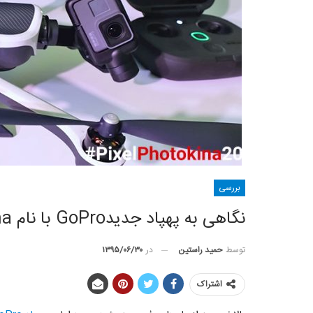
بررسی
نگاهی به پهپاد جدیدGoPro با نام Karma
توسط
حمید راستین
در
۱۳۹۵/۰۶/۳۰
اشتراک