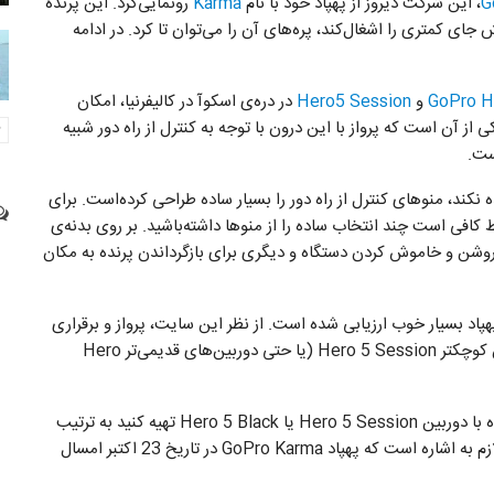
G
، این شرکت دیروز از پهپاد خود با نام
Karma
رونمایی‌کرد. این پرنده
ش جای کمتری را اشغال‌کند، پره‌های آن را می‌توان تا کرد. در ادامه
GoPro H
و
Hero5 Session
در دره‌ی اسکوآ در کالیفرنیا، امکان
از آن است که پرواز با این درون با توجه به کنترل از راه دور شبیه
 نکند، منوها‌ی کنترل از راه دور را بسیار ساده طراحی کرده‌است. برای
برای حرکت دادن Karma از نقطه‌ی A به نقطه‌ی B فقط کافی است چند انتخاب ساده را از منوها داشته‌باشید. بر روی بدنه‌ی
ی روشن و خاموش کردن دستگاه و دیگری برای بازگرداندن پرنده به مکان
ایت engadget.com، پرواز با این پهپاد بسیار خوب ارزیابی شده است. از نظر این سایت، پرواز و برقراری
ارتباط بین پرنده و دوربین GoPro Hero 5 Black یا دوربین کوچکتر Hero 5 Session (یا حتی دوربین‌های قدیمی‌تر Hero
قیمت این پهپاد به تنهایی 799 دلار است ولی اگر آن را همراه با دوربین Hero 5 Session یا Hero 5 Black تهیه کنید به ترتیب
بایستی 999 دلار و 1099 دلار برای آن‌ها بپردازید. در پایان لازم به اشاره است که پهپاد GoPro Karma در تاریخ 23 اکتبر امسال