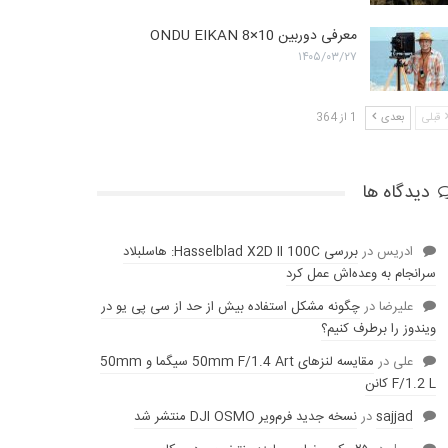
معرفی دوربین ONDU EIKAN 8×10
۱۴۰۵/۰۳/۲۷
قبلی
بعدی
1 از 364
دیدگاه ها
ادریس
در
بررسی Hasselblad X2D II 100C: هاسلبلاد
سرانجام به وعده‌‌اش عمل کرد
عليرضا
در
چگونه مشکل استفاده بیش از حد از سی پی یو در
ویندوز را برطرف کنیم؟
علی
در
مقایسه لنز‌های 50mm F/1.4 Art سیگما و 50mm
F/1.2 L کانن
sajjad
در
نسخه جدید فرم‌ویر DJI OSMO منتشر شد