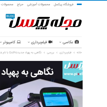
فروشگاه پیکسل
محصولات آموزشی
حراج
محصولات ج
عکاسی
فیلم‌برداری
کامپیوتر
خانه
فیلم‌برداری
بررسی
نگاهی به پهپاد جدیدGoPro با نام Karma