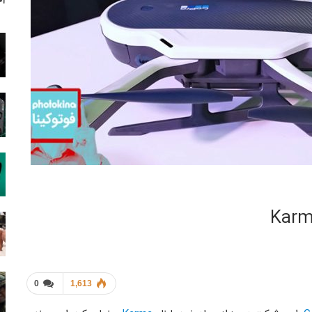
آخ
0
1,613