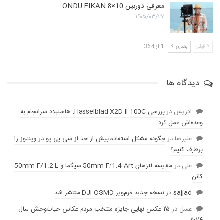
معرفی دوربین ONDU EIKAN 8×10
۱۴۰۵/۰۳/۲۷
قبلی
بعدی
1 از 364
دیدگاه ها
ادریس
در
بررسی Hasselblad X2D II 100C: هاسلبلاد سرانجام به
وعده‌‌اش عمل کرد
عليرضا
در
چگونه مشکل استفاده بیش از حد از سی پی یو در ویندوز را
برطرف کنیم؟
علی
در
مقایسه لنز‌های 50mm F/1.4 Art سیگما و 50mm F/1.2 L
کانن
sajjad
در
نسخه جدید فرم‌ویر DJI OSMO منتشر شد
عسل
در
۲۵ عکس نهایی جایزه منتخب مردم عکاس حیات‌وحش سال