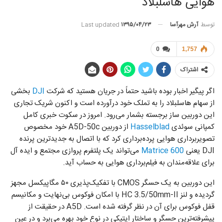
هوایی هاسلبلاد
توسط
آرش مهرآسا
Last updated
۱۳۹۵/۰۴/۲۳
0
1,757
اشتراک
اگر پیگیر اخبار بوده باشید حتماً در جریان هستید که شرکت
DJI
بخشی
از سهام هاسلبلاد را به تملک خود درآورده است و اکنون شریک تجاری
این دوربین ساز برجسته بشمار می‌رود. امروز در سکوت خبری کامل
کمپانی سوئدی
Hasselblad
از دوربین A5D-50c خود مخصوص
تصویربرداری هوایی پرده‌برداری کرد که با اتصال به جدیدترین پرنده
DJI یعنی
Matrice 600
می‌تواند یک پلتفرم پروازی مجتمع و ایده ‌آل
برای علاقه‌مندان به فیلم‌برداری هوایی به حساب آید.
این دوربین به یک حسگر CMOS با تفکیک‌پذیری ۵۰ مگاپیکسل مجهز
گردیده و لنز HC 3.5/50mm-II با امکان فوکوس بی‌نهایت و مکانیسم
قفل فوکوس برای آن در نظر گرفته شده است. A5D در حقیقت از
پیشرفته‌‌ترین حسگر و ساختار اپتیکی در نوع خود بهره می‌برد و در عین