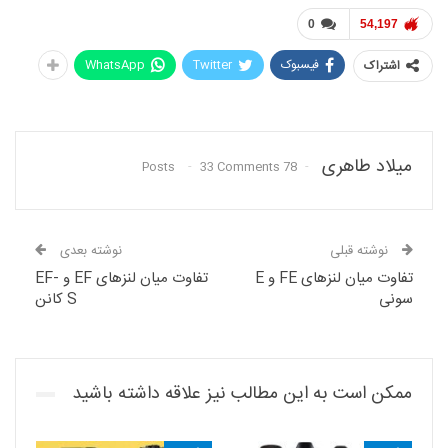
0
54,197
فیسبوک
Twitter
WhatsApp
اشتراک
میلاد طاهری
33 Comments
78 Posts
نوشته قبلی
نوشته بعدی
تفاوت میان لنزهای FE و E
تفاوت میان لنزهای EF و EF-
سونی
S کانن
ممکن است به این مطالب نیز علاقه داشته باشید