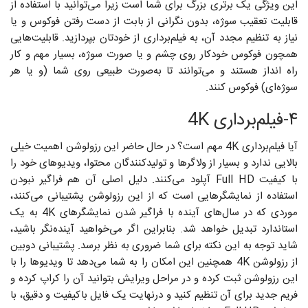
این ویژگی یک برتری بزرگ برای شما است زیرا می‌توانید با استفاده از
قابلیت تعقیب سوژه، بدون نگرانی از بابت از دست رفتن فوکوس و یا
نیاز به تنظیم مجدد آن، به فیلم‌برداری از خودتان بپردازید. قابلیت‌هایی
همچون فوکوس خودکار روی چشم و یا صورت سوژه، بسیار مهم و کار
راه انداز هستند و می‌توانند تا به‌صورت طبیعی روی شما (و یا هر
سوژه‌ای) فوکوس کنند.
۴-فیلم‌برداری 4K
آیا فیلم‌برداری 4K مهم است؟ در حال حاضر این رزولوشن اهمیت خیلی
بالایی ندارد و بسیار از ولاگرها و تولیدکنندگان محتوا، ویديوهای خود را
با کیفیت Full HD آپلود می‌کنند. دلیل اصلی آن هم فراگیر نبودن
استفاده از نمایشگرهایی است که از این رزولوشن پشتیبانی می‌کنند،
موردی که در سال‌های آینده با فراگیر شدن نمایشگرهای 4K به یک
استاندارد تبدیل خواهد شد. بنابراین اگر می‌خواهید آینده‌نگر باشید،
شاید توجه به این نکته برای شما ضروری به نظر برسد. پشتیبانی دوبین
از رزولوشن 4K همچنین این امکان را به شما می‌دهد تا ویديوها را با
این رزولوشن ثبت کرده و در مراحل ویرایش بتوانید آن را کراپ کرده و
فریم جدید برای آن تنظیم کنید و درنهایت یک فایل باکیفیت و دقیق، با