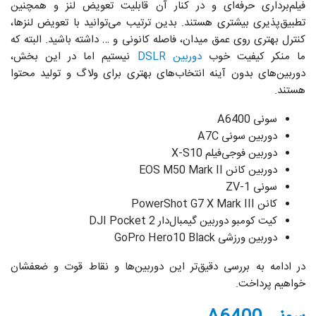
فیلم‌برداری حرفه‌ای و در کنار آن قابلیت تعویض لنز و همچنین
تطبیق‌پذیری بیشتری هستند. بدین ترتیب می‌توانید با تعویض لنزها،
کنترل بهتری روی عمق میدان، فاصله کانونی و … داشته باشید. البته که
ما منکر کیفیت خوب
دوربین‌ DSLR
نیستیم اما در این بخش،
دوربین‌های بدون آینه انتخاب‌های بهتری برای ولاگ و تولید محتوا
هستند.
سونی A6400
دوربین سونی A7C
دوربین فوجی‌فیلم X-S10
دوربین کانن EOS M50 Mark II
سونی ZV-1
کانن PowerShot G7 X Mark III
کیت کومبو دوربین گیمبال‌دار DJI Pocket 2
دوربین ورزشی GoPro Hero10 Black
در ادامه به بررسی دقیق‌تر این دوربین‌ها و نقاط قوت و ضعفشان
خواهیم پرداخت.