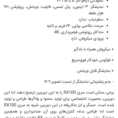
گشودگی دیافراگم: F/1.8-2.8
نمایشگر: ۳ اینچی، پنل لمسی، قابلیت چرخش، رزولوشن ۹۲۱
هزار نقطه
منظره‌یاب: ندارد
سرعت عکاسی پیاپی: ۲۴ فریم بر ثانیه
حداکثر رزولوشن فیلم‌برداری: 4K
ورودی میکروفن: دارد
+ میکروفن همراه با بادگیر
+ فوکوس خودکار فوق‌سریع
+ نمایشگر قابل چرخش
– عدم پشتیبانی نمایشگر از نسبت تصویر ۱۶:۹
برخی ممکن است سری RX100 را به این دوربین ترجیح دهند اما این
دوربین، به‌صورت اختصاصی برای تولید محتوا و ولاگرها طراحی و تولید
شده است. حسگر و لنز به‌کاررفته در این دوربین شبیه به سری RX100
است اما طراحی بدنه، کنترل‌های روی آن، صدابرداری و همچنین
نمایشگر پشتی در این دوربین کاملاً با سری RX تفاوت داشته و برای