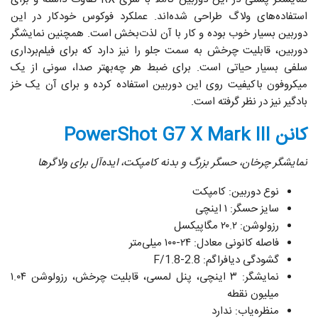
استفاده‌های ولاگ طراحی شده‌اند. عملکرد فوکوس خودکار در این
دوربین بسیار خوب بوده و کار با آن لذت‌بخش است. همچنین نمایشگر
دوربین، قابلیت چرخش به سمت جلو را نیز دارد که برای فیلم‌برداری
سلفی بسیار حیاتی است. برای ضبط هر چه‌بهتر صدا، سونی از یک
میکروفون باکیفیت روی این دوربین استفاده کرده و برای آن یک خز
بادگیر نیز در نظر گرفته است.
کانن PowerShot G7 X Mark III
نمایشگر چرخان، حسگر بزرگ و بدنه کامپکت، ایده‌آل برای ولاگرها
نوع دوربین: کامپکت
سایز حسگر: ۱ اینچی
رزولوشن: ۲۰.۲ مگاپیکسل
فاصله کانونی معادل: ۲۴-۱۰۰ میلی‌متر
گشودگی دیافراگم: F/1.8-2.8
نمایشگر: ۳ اینچی، پنل لمسی، قابلیت چرخش، رزولوشن ۱.۰۴
میلیون نقطه
منظره‌یاب: ندارد