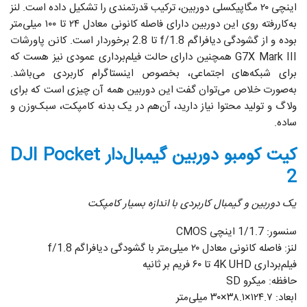
اینچی ۲۰ مگاپیکسلی دوربین، ترکیب قدرتمندی را تشکیل داده است. لنز
به‌کاررفته روی این دوربین دارای فاصله کانونی معادل ۲۴ تا ۱۰۰ میلی‌متر
بوده و از گشودگی دیافراگم f/1.8 تا 2.8 برخوردار است. کانن پاورشات
G7X Mark III همچنین دارای حالت فیلم‌برداری عمودی نیز هست که
برای شبکه‌های اجتماعی، بخصوص اینستاگرام کاربردی می‌باشد.
به‌صورت خلاص می‌توان گفت این دوربین همه آن چیزی است که برای
ولاگ و تولید محتوا نیاز دارید، آن‌هم در یک بدنه کامپکت، سبک‌وزن و
ساده.
کیت کومبو دوربین گیمبال‌دار DJI Pocket
2
یک دوربین و گیمبال کاربردی با اندازه بسیار کامپکت
سنسور: 1/1.7 اینچی CMOS
لنز: فاصله کانونی معادل ۲۰ میلی‌متر با گشودگی دیافراگم f/1.8
فیلم‌برداری 4K UHD تا ۶۰ فریم بر ثانیه
حافظه: میکرو SD
ابعاد: ۱۲۴.۷×۳۸.۱×۳۰ میلی‌متر